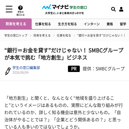
学生の
窓口とは
将来を考える
仕事を知る
生き方を知る
インターン
資格
留学
学生の窓口トップ
将来を考える
仕事を知る
“銀行＝お金を貸す”だけじゃない！ S
“銀行＝お金を貸す”だけじゃない！ SMBCグループ
が本気で挑む「地方創生」ビジネス
学生の窓口編集部
PR
提供：SMBCグループ
2026/06/04
「地方創生」と聞くと、なんとなく“地域を盛り上げるこ
と”というイメージはあるものの、実際にどんな取り組みが行
われているのか、詳しく知る機会は意外と少ないもの。「自
治体がやることでは？」「企業とどう関係あるの？」と思っ
ている人も多いのではないでしょうか。