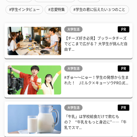
#学生インタビュー
#恋愛特集
#学生の君に伝えたい３つのこと
PR
大学生活
【チーズ好き必見】ブッラータチーズ
でどこまで広がる？ 大学生が挑んだ自
由す...
PR
大学生活
#ぎゅ〜〜にゅー！学生の発想から生ま
れた！ Jミルク×キョーソウPROJE...
PR
大学生活
「牛乳」は学校給食だけで飲むも
の？ “牛乳をもっと身近に”――「牛
乳でスマ...