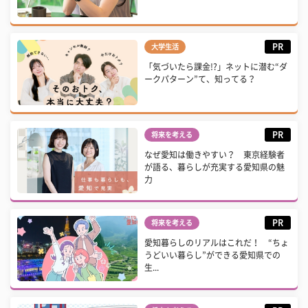
PR
大学生活
「気づいたら課金!?」ネットに潜む“ダ
ークパターン”て、知ってる？
PR
将来を考える
なぜ愛知は働きやすい？ 東京経験者
が語る、暮らしが充実する愛知県の魅
力
PR
将来を考える
愛知暮らしのリアルはこれだ！ “ちょ
うどいい暮らし”ができる愛知県での
生...