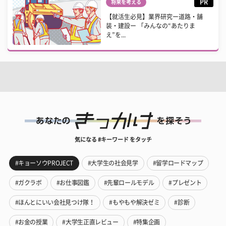
PR
将来を考える
【就活生必見】業界研究ー道路・舗
装・建設ー 「みんなの“あたりま
え”を...
気になる #キーワード をタッチ
#キョーソウPROJECT
#大学生の社会見学
#留学ロードマップ
#ガクラボ
#お仕事図鑑
#先輩ロールモデル
#プレゼント
#ほんとにいい会社見つけ隊！
#もやもや解決ゼミ
#診断
#お金の授業
#大学生正直レビュー
#特集企画