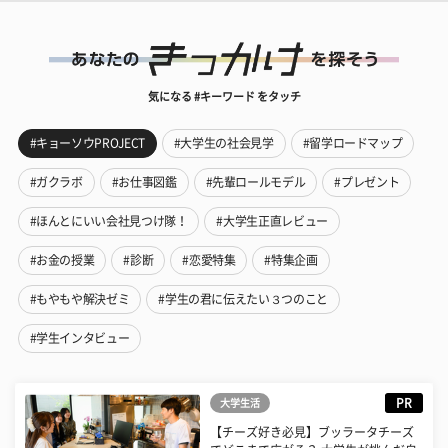
気になる #キーワード をタッチ
#キョーソウPROJECT
#大学生の社会見学
#留学ロードマップ
#ガクラボ
#お仕事図鑑
#先輩ロールモデル
#プレゼント
#ほんとにいい会社見つけ隊！
#大学生正直レビュー
#お金の授業
#診断
#恋愛特集
#特集企画
#もやもや解決ゼミ
#学生の君に伝えたい３つのこと
#学生インタビュー
PR
大学生活
【チーズ好き必見】ブッラータチーズ