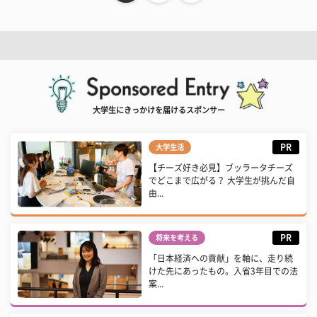
大学生にきっかけを届けるスポンサー
PR
大学生活
【チーズ好き必見】ブッラータチーズ
でどこまで広がる？ 大学生が挑んだ自
由...
PR
将来を考える
「日本経済への貢献」を軸に、走り続
けた先にあったもの。入省3年目での法
案...