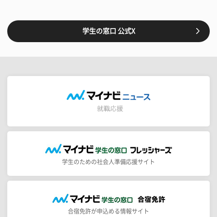
学生の窓口 公式X
学生のための社会人準備応援サイト
合宿免許が申込める情報サイト