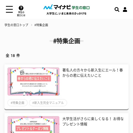
学生の
窓口とは
学生の窓口トップ
#特集企画
#特集企画
全
18
件
著名人の方々から新入生にエール！春
からの君に伝えたいこと
#特集企画
#新入生完全マニュアル
大学生活がさらに楽しくなる！ お得な
プレゼント情報