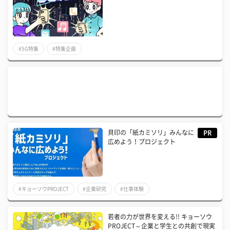
#5G特集
#特集企画
貝印の「紙カミソリ」みんなに
PR
広めよう！プロジェクト
#キョーソウPROJECT
#企業研究
#仕事体験
若者の力が世界を変える!! キョーソウ
PROJECT～企業と学生との共創で現実