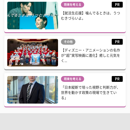
PR
将来を考える
【就活生応援】噛んでるときは、うつ
むきづらいよ。
PR
その他
【ディズニー・アニメーションの名作
が“超”実写映画に進化】癒しと元気を
く...
PR
将来を考える
「日本縦断で培った視野と判断力が、
世界を動かす政策の現場で生きてい
る」