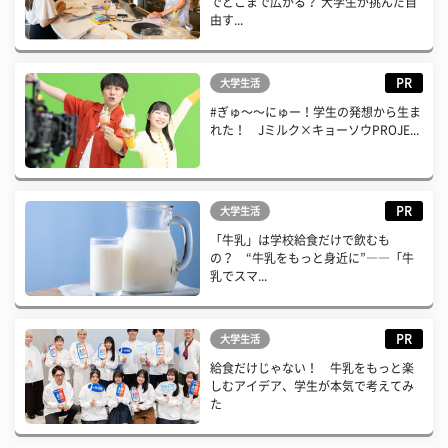
でどこまで広がる？ 大学生が挑んだ自
由す...
PR
大学生活
#ぎゅ〜〜にゅー！学生の発想から生ま
れた！ Jミルク×キョーソウPROJE...
PR
大学生活
「牛乳」は学校給食だけで飲むも
の？ “牛乳をもっと身近に”――「牛
乳でスマ...
PR
大学生活
給食だけじゃない！ 牛乳をもっと楽
しむアイデア、学生が本気で考えてみ
た