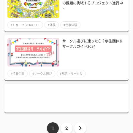
の課題に挑戦するプロジェクト進行中
～
#キョーソウPROJECT
#体験
#仕事体験
サークル選びに迷ったら？学生団体＆
サークルガイド2024
#特集企画
#サークル選び
#部活・サークル
1
2