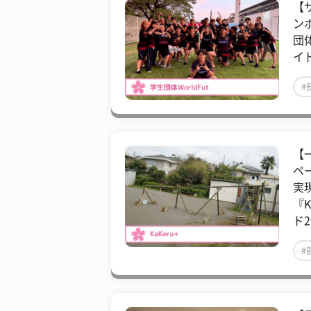
【
ン
団体
イド
#
【
ペ
実
『
ド2
#