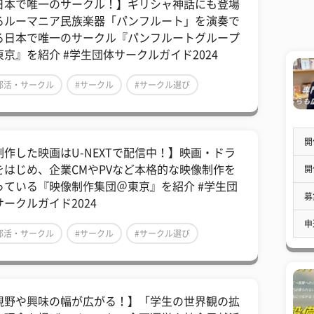
日本で唯一のサークル！】ギリシャ神話にも登場
るルーマニア民族楽器「パンフルート」を演奏で
る日本で唯一のサークル『パンフルートグループ​
東京』を紹介 #学生団体サークルガイド2024
部活・サークル
#サークル
#サークル選び
開
制作した映画はU-NEXTで配信中！】映画・ドラ
をはじめ、企業CMやPVなど本格的な映像制作を
開
っている『映像制作集団＠東京』を紹介 #学生団
募
サークルガイド2024
申
部活・サークル
#サークル
#サークル選び
視野や興味の幅が広がる！】「学生の世界観の拡