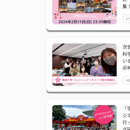
集
#
次
科
い
＠
#
「
ジ
行
グ