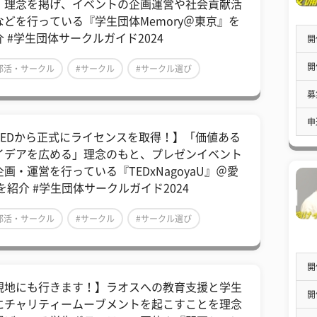
」理念を掲げ、イベントの企画運営や社会貢献活
などを行っている『学生団体Memory​＠東京』を
介 #学生団体サークルガイド2024
開
開
部活・サークル
#サークル
#サークル選び
募
申
TEDから正式にライセンスを取得！】「価値ある
イデアを広める」理念のもと、プレゼンイベント
画・運営を行っている『TEDxNagoyaU​』＠愛
 を紹介 #学生団体サークルガイド2024
部活・サークル
#サークル
#サークル選び
開
現地にも行きます！】ラオスへの教育支援と学生
開
にチャリティームーブメントを起こすことを理念