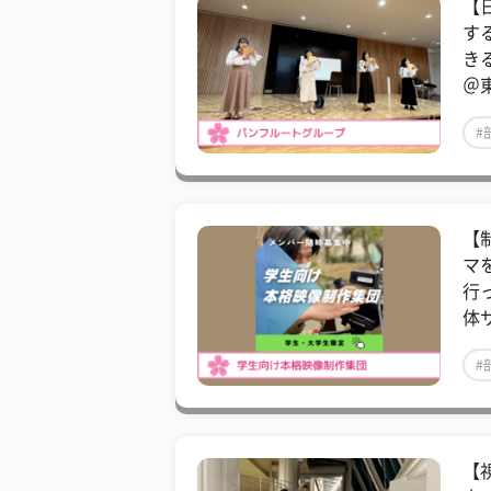
【
す
き
＠
#
【
マ
行
体
#
【