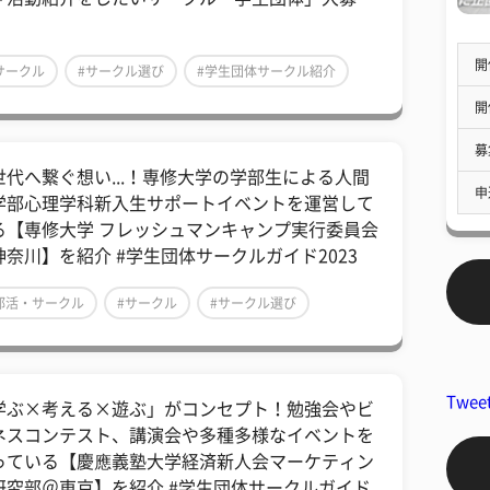
！
開
サークル
#サークル選び
#学生団体サークル紹介
開
募
世代へ繋ぐ想い...！専修大学の学部生による人間
申
学部心理学科新入生サポートイベントを運営して
る【専修大学 フレッシュマンキャンプ実行委員会
神奈川】を紹介 #学生団体サークルガイド2023
部活・サークル
#サークル
#サークル選び
Twee
学ぶ×考える×遊ぶ」がコンセプト！勉強会やビ
ネスコンテスト、講演会や多種多様なイベントを
っている【慶應義塾大学経済新人会マーケティン
研究部＠東京】を紹介 #学生団体サークルガイド