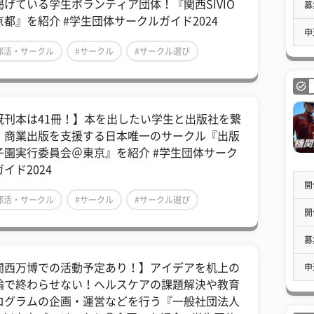
掲げている学生ボランティア団体！『関西SIVIO
募
京都』を紹介 #学生団体サークルガイド2024
申
部活・サークル
#サークル
#サークル選び
既刊本は41冊！】本を出したい学生と出版社を繋
、商業出版を支援する日本唯一のサークル『出版
子園実行委員会＠東京』を紹介 #学生団体サーク
イド2024
開
部活・サークル
#サークル
#サークル選び
開
募
関西万博での活動予定あり！】アイデアを机上の
申
論で終わらせない！ヘルスケアの課題解決や教育
ログラムの企画・運営などを行う『一般社団法人