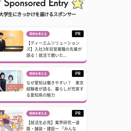
大学生にきっかけを届けるスポンサー
PR
将来を考える
【ディーエムソリューション
ズ】入社3年目営業職の先輩が
語る！就活で磨いた...
PR
将来を考える
なぜ愛知は働きやすい？ 東京
経験者が語る、暮らしが充実す
る愛知県の魅力
PR
将来を考える
【就活生必見】業界研究ー道
路・舗装・建設ー 「みんな