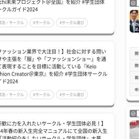
ochi未来プロジェクト​​＠全国』を紹介 #学生団体
ークルガイド2024
部活・サークル
#サークル
#サークル選び
ファッション業界で大注目！】社会に対する問い
開
けや主張を「服」や「ファッションショー」を通
開
て表現することを目標に活動している『Keio
shion Creator＠東京』を紹介 #学生団体サークル
募
ド2024
申
部活・サークル
#サークル
#サークル選び
新歓に力を入れたいサークル・学生団体必見！】
024年春の新入生完全マニュアルにて全国の新入生
「活動紹介をしたいサークル・学生団体」大募