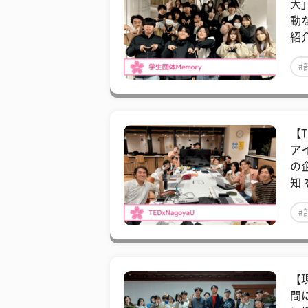
大
動
紹
#
【
ア
の企
知
#
【
間