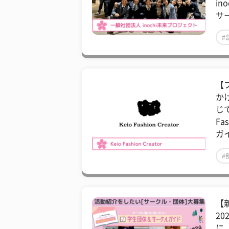
in
サ
#
【
か
じ
Fa
ガイ
#
【
2
に