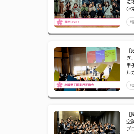
に
＠
#
【
ぎ
甲
ルガ
#
【
空
プ