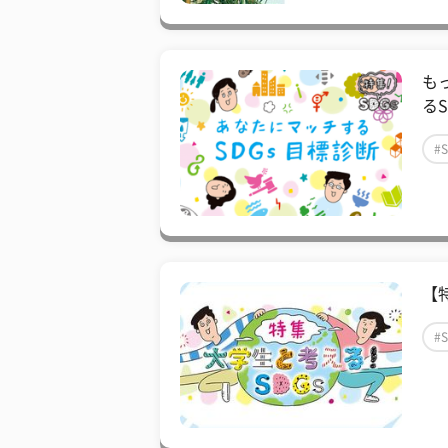
も
る
#
【
#