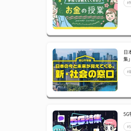
#
日
集
#
5
#