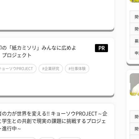
開
開
募
印の「紙カミソリ」みんなに広めよ
PR
申
！プロジェクト
キョーソウPROJECT
#企業研究
#仕事体験
者の力が世界を変える!! キョーソウPROJECT～企
開
と学生との共創で現実の課題に挑戦するプロジェ
ト進行中～
開