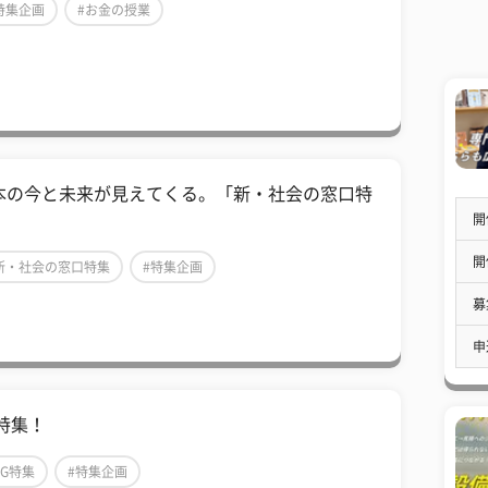
特集企画
#お金の授業
本の今と未来が見えてくる。「新・社会の窓口特
」
開
開
新・社会の窓口特集
#特集企画
募
申
G特集！
5G特集
#特集企画