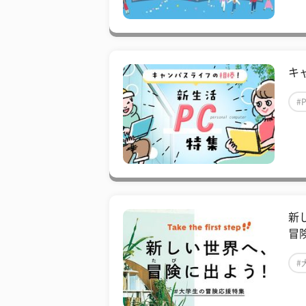
キ
#
新
冒
#