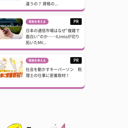
違うの？ 資格の...
PR
将来を考える
日本の通信市場はなぜ“複雑で
面白い”のか──IIJmioが切り
拓いたMV...
PR
将来を考える
社会を動かすキーパーソン 税
理士の仕事に密着取材！