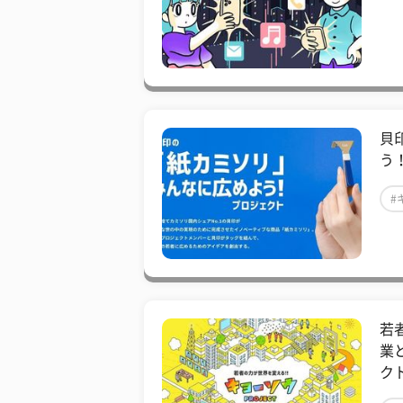
貝
う
#
若
業
ク