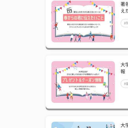
著
え
#
大
報
#
大