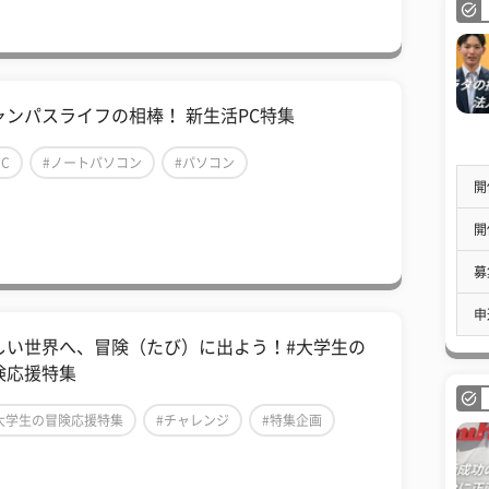
ャンパスライフの相棒！ 新生活PC特集
PC
#ノートパソコン
#パソコン
開
開
募
申
しい世界へ、冒険（たび）に出よう！#大学生の
険応援特集
大学生の冒険応援特集
#チャレンジ
#特集企画