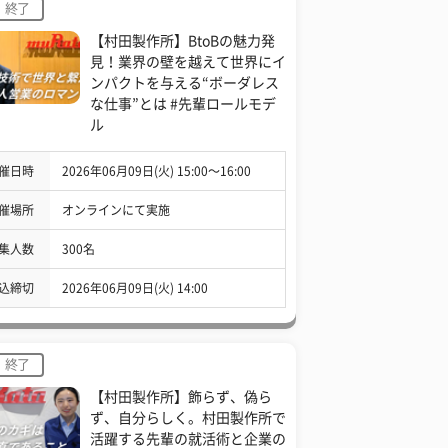
終了
【村田製作所】BtoBの魅力発
見！業界の壁を越えて世界にイ
ンパクトを与える“ボーダレス
な仕事”とは #先輩ロールモデ
ル
催日時
2026年06月09日(火) 15:00〜16:00
催場所
オンラインにて実施
集人数
300名
込締切
2026年06月09日(火) 14:00
終了
【村田製作所】飾らず、偽ら
ず、自分らしく。村田製作所で
活躍する先輩の就活術と企業の