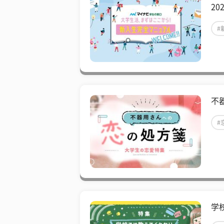
20
#
不
#
学