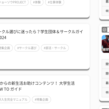
募
キョーソウPROJECT
#体験
#仕事体験
申
ークル選びに迷ったら？学生団体＆サークルガイ
024
特集企画
#サークル選び
#部活・サークル
開
開
月からの新生活お助けコンテンツ！ 大学生活
募
W TO ガイド
申
新入生完全マニュアル
#特集企画