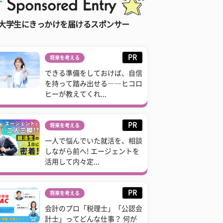
大学生にきっかけを届けるスポンサー
PR
将来を考える
できる準備をしておけば、自信
を持って踏み出せる――ヒコロ
ヒーが教えてくれ...
PR
将来を考える
一人で悩んでいた就活を、相談
しながら前へ! エージェントを
活用して内々定...
PR
将来を考える
会計のプロ「税理士」「公認会
計士」ってどんな仕事？ 何が