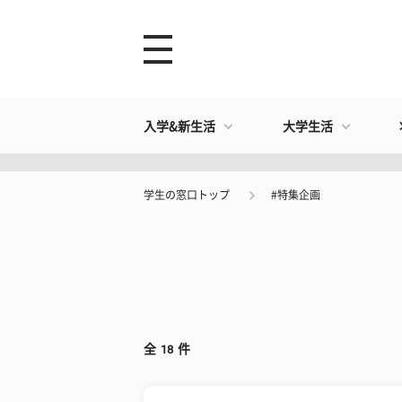
入学&新生活
大学生活
学生の窓口トップ
#特集企画
全
18
件