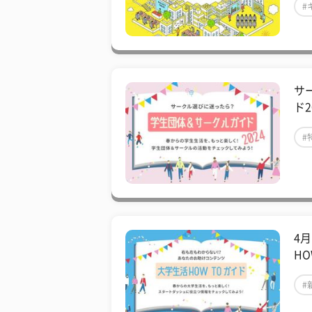
#
サ
ド2
#
4
HO
#