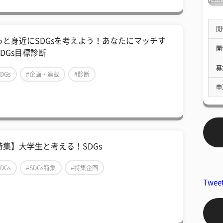
開
っと身近にSDGsを考えよう！あなたにマッチす
開
SDGs目標診断
募
SDGs
#企画・連載
#診断
申
特集】大学生と考える！SDGs
SDGs
#SDGs特集
#特集企画
Twee