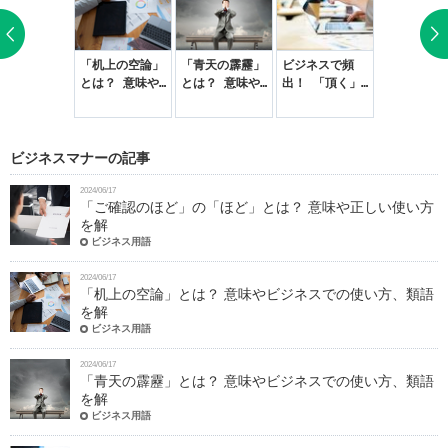
ご確認のほ
「机上の空論」
「青天の霹靂」
ビジネスで頻
「下さい」
」の「ほど」
とは？ 意味や
とは？ 意味や
出！ 「頂く」
「ください
は？ 意味や
ビジネスでの使
ビジネスでの使
と「いただく」
違いって？
しい使い方を
い方、類語を解
い方、類語を解
の正しい使い分
ジネスでの
説
説【例文つき】
説【例文つき】
けを解説【例文
い使い分け
つき】
説【例文つ
ビジネスマナーの記事
2024/06/17
「ご確認のほど」の「ほど」とは？ 意味や正しい使い方
を解
ビジネス用語
2024/06/17
「机上の空論」とは？ 意味やビジネスでの使い方、類語
を解
ビジネス用語
2024/06/17
「青天の霹靂」とは？ 意味やビジネスでの使い方、類語
を解
ビジネス用語