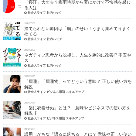
「寝汗」大丈夫？梅雨時期から夏にかけて不快感を感じ
る人は
社会人ライフ 社内ハック
2024/05/02
捨てられない原因は「脳」のせい！うまく集めてうまく
捨てる
社会人ライフ 社内ハック
2024/05/01
ネガティブ思考から脱却し、人生を劇的に改善!? 不安や
ス
社会人ライフ 社内ハック
2024/04/25
「眉唾」「眉唾物」ってどういう意味？ 正しい使い方を
解説
社会人ライフ ビジネス用語 スキルアップ
2024/04/24
「歯に衣着せぬ」とは？ 意味やビジネスでの使い方を
解説【
社会人ライフ ビジネス用語 スキルアップ
2024/04/23
誤用しがちな「語るに落ちる」とは？ 意味や正しい使い