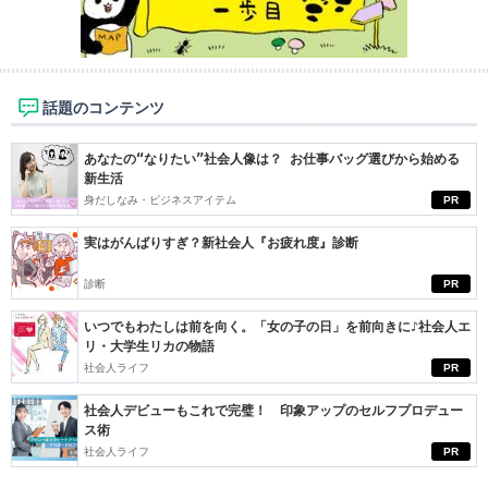
話題のコンテンツ
あなたの“なりたい”社会人像は？ お仕事バッグ選びから始める
新生活
身だしなみ・ビジネスアイテム
PR
実はがんばりすぎ？新社会人『お疲れ度』診断
診断
PR
いつでもわたしは前を向く。「女の子の日」を前向きに♪社会人エ
リ・大学生リカの物語
社会人ライフ
PR
社会人デビューもこれで完璧！ 印象アップのセルフプロデュー
ス術
社会人ライフ
PR