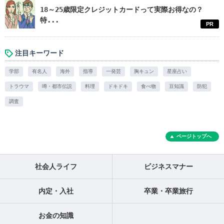
18～25歳限定クレジットカードって実際お得なの？
特...
PR
注目キーワード
学部
有名人
海外
指導
一発芸
胸キュン
星座占い
トラウマ
噂・都市伝説
料理
ドキドキ
食べ物
豆知識
防犯
調査
ページトップへ
社会人ライフ
ビジネスマナー
内定・入社
卒業・卒業旅行
お金の知識