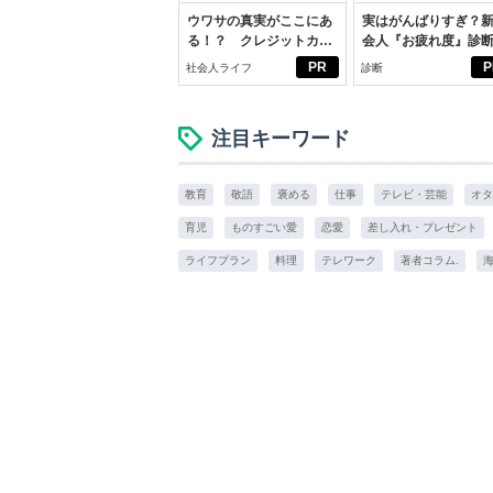
ウワサの真実がここにあ
実はがんばりすぎ？
る！？ クレジットカー
会人『お疲れ度』診
ドの都市伝説
PR
P
社会人ライフ
診断
注目キーワード
教育
敬語
褒める
仕事
テレビ・芸能
オタ
育児
ものすごい愛
恋愛
差し入れ・プレゼント
ライフプラン
料理
テレワーク
著者コラム.