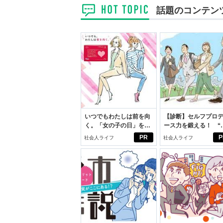
話題のコンテン
いつでもわたしは前を向
【診断】セルフプロ
く。「女の子の日」を前
ース力を鍛える！ “
向きに♪社会人エリ・大
ブン観”診断
PR
P
社会人ライフ
社会人ライフ
学生リカの物語