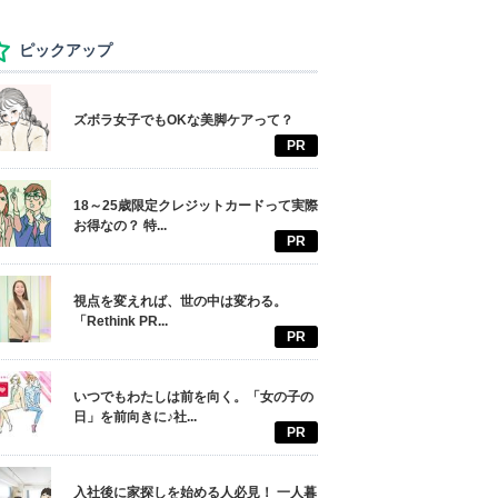
ピックアップ
ズボラ女子でもOKな美脚ケアって？
PR
18～25歳限定クレジットカードって実際
お得なの？ 特...
PR
視点を変えれば、世の中は変わる。
「Rethink PR...
PR
いつでもわたしは前を向く。「女の子の
日」を前向きに♪社...
PR
入社後に家探しを始める人必見！ 一人暮