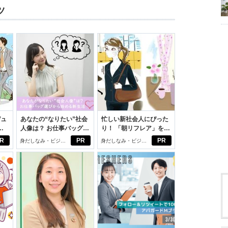
ツ
デュ
あなたの“なりたい”社会
忙しい新社会人にぴった
ジ
人像は？ お仕事バッグ選
り！ 「朝リフレア」をは
びから始める新生活
じめよう。しっかりニオ
R
PR
PR
身だしなみ・ビジネ
身だしなみ・ビジネ
イケアして24時間快適。
スアイテム
スアイテム