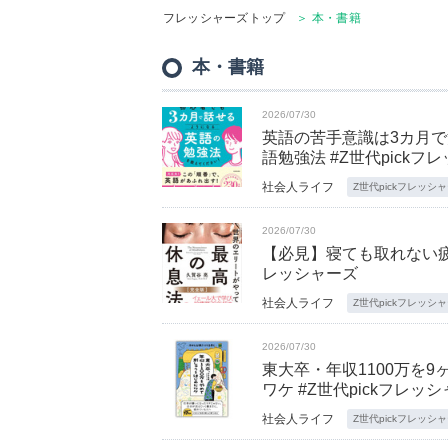
フレッシャーズトップ
＞ 本・書籍
本・書籍
2026/07/30
英語の苦手意識は3カ月
語勉強法 #Z世代pickフ
社会人ライフ
Z世代pickフレッシ
2026/07/30
【必見】寝ても取れない疲
レッシャーズ
社会人ライフ
Z世代pickフレッシ
2026/07/30
東大卒・年収1100万を
ワケ #Z世代pickフレッ
社会人ライフ
Z世代pickフレッシ