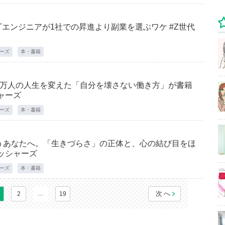
Tエンジニアが1社での昇進より副業を選ぶワケ #Z世代
ャーズ
本・書籍
1万人の人生を変えた「自分を壊さない働き方」が書籍
シャーズ
ャーズ
本・書籍
うあなたへ。「生きづらさ」の正体と、心の結び目をほ
レッシャーズ
ャーズ
本・書籍
…
次へ
2
19