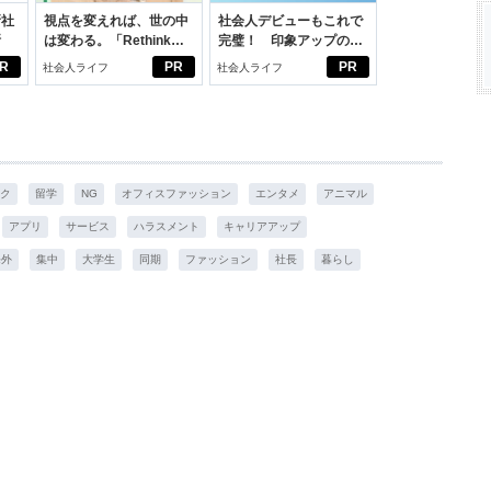
新社
視点を変えれば、世の中
社会人デビューもこれで
断
は変わる。「Rethink
完璧！ 印象アップのセ
PROJECT」がつたえた
ルフプロデュース術
R
PR
PR
社会人ライフ
社会人ライフ
いこと。
ク
留学
NG
オフィスファッション
エンタメ
アニマル
アプリ
サービス
ハラスメント
キャリアアップ
海外
集中
大学生
同期
ファッション
社長
暮らし