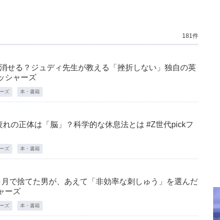
181件
で消せる？ジュディ先生が教える「挫折しない」独自の英
レッシャーズ
ャーズ
本・書籍
れの正体は「脳」？科学的な休息法とは #Z世代pickフ
ャーズ
本・書籍
9ヶ月で捨てた男が、あえて「非効率な刺しゅう」を選んだ
シャーズ
ャーズ
本・書籍