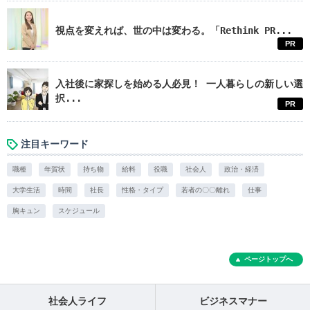
視点を変えれば、世の中は変わる。「Rethink PR...
PR
入社後に家探しを始める人必見！ 一人暮らしの新しい選
択...
PR
注目キーワード
職種
年賀状
持ち物
給料
役職
社会人
政治・経済
大学生活
時間
社長
性格・タイプ
若者の〇〇離れ
仕事
胸キュン
スケジュール
ページトップへ
社会人ライフ
ビジネスマナー