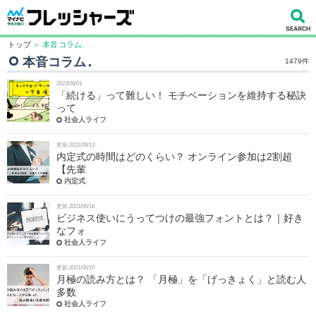
トップ
＞ 本音コラム.
本音コラム.
1479件
2023/06/01
「続ける」って難しい！ モチベーションを維持する秘訣
って
社会人ライフ
更新:2021/09/13
内定式の時間はどのくらい？ オンライン参加は2割超
【先輩
内定式
更新:2021/06/16
ビジネス使いにうってつけの最強フォントとは？｜好き
なフォ
社会人ライフ
更新:2021/06/15
月極の読み方とは？ 「月極」を「げっきょく」と読む人
多数
社会人ライフ