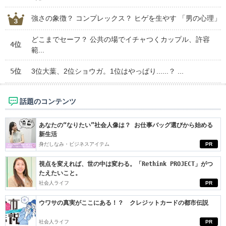
強さの象徴？ コンプレックス？ ヒゲを生やす 「男の心理」
どこまでセーフ？ 公共の場でイチャつくカップル、許容
4位
範...
5位
3位大葉、2位ショウガ。1位はやっぱり......？ ...
話題のコンテンツ
あなたの“なりたい”社会人像は？ お仕事バッグ選びから始める
新生活
身だしなみ・ビジネスアイテム
PR
視点を変えれば、世の中は変わる。「Rethink PROJECT」がつ
たえたいこと。
社会人ライフ
PR
ウワサの真実がここにある！？ クレジットカードの都市伝説
社会人ライフ
PR