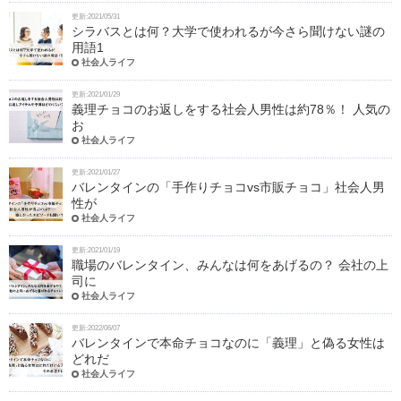
更新:2021/05/31
シラバスとは何？大学で使われるが今さら聞けない謎の
用語1
社会人ライフ
更新:2021/01/29
義理チョコのお返しをする社会人男性は約78％！ 人気の
お
社会人ライフ
更新:2021/01/27
バレンタインの「手作りチョコvs市販チョコ」社会人男
性が
社会人ライフ
更新:2021/01/19
職場のバレンタイン、みんなは何をあげるの？ 会社の上
司に
社会人ライフ
更新:2022/06/07
バレンタインで本命チョコなのに「義理」と偽る女性は
どれだ
社会人ライフ