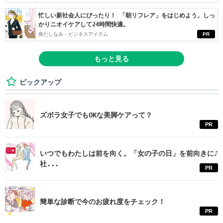
忙しい新社会人にぴったり！ 「朝リフレア」をはじめよう。しっ
かりニオイケアして24時間快適。
身だしなみ・ビジネスアイテム
PR
もっと見る
ピックアップ
ズボラ女子でもOKな美脚ケアって？
PR
いつでもわたしは前を向く。「女の子の日」を前向きに♪
社...
PR
簡単な診断で今のお疲れ度をチェック！
PR