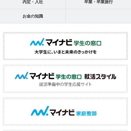
内定・入社
卒業・卒業旅行
お金の知識