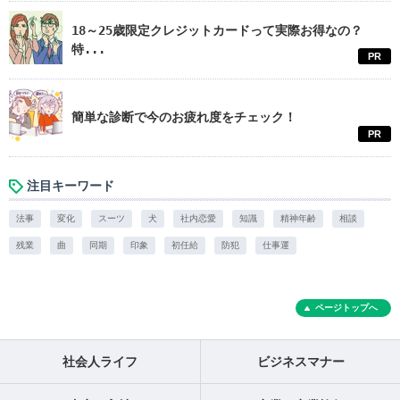
18～25歳限定クレジットカードって実際お得なの？
特...
PR
簡単な診断で今のお疲れ度をチェック！
PR
注目キーワード
法事
変化
スーツ
犬
社内恋愛
知識
精神年齢
相談
残業
曲
同期
印象
初任給
防犯
仕事運
ページトップへ
社会人ライフ
ビジネスマナー