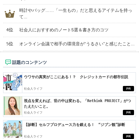
時計やバッグ……「一生もの」だと思えるアイテムを持っ
て...
4位
社会人におすすめのノート5選＆書き方のコツ
5位
オンライン会議で相手の環境音が“うるさい”と感じたこと...
話題のコンテンツ
ウワサの真実がここにある！？ クレジットカードの都市伝説
社会人ライフ
PR
視点を変えれば、世の中は変わる。「Rethink PROJECT」がつ
たえたいこと。
社会人ライフ
PR
【診断】セルフプロデュース力を鍛える！ “ジブン観”診断
社会人ライフ
PR