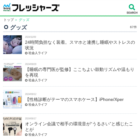
トップ
＞ グッズ
グッズ
67件
2024/11/09
24時間負担なく装着。スマホと連携し睡眠やストレスの
状況
社会人ライフ
2024/09/29
【睡眠の専門医が監修】ここちよい鼓動リズムや温もり
を再現
社会人ライフ
2024/09/12
【性格診断がテーマのスマホケース】iPhone/Xper
社会人ライフ
2024/06/17
オンライン会議で相手の環境音が“うるさい”と感じたこ
とが
社会人ライフ