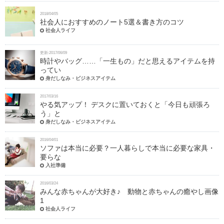
2018/04/05
社会人におすすめのノート5選＆書き方のコツ
社会人ライフ
更新:2017/06/09
時計やバッグ……「一生もの」だと思えるアイテムを持
ってい
身だしなみ・ビジネスアイテム
2017/03/16
やる気アップ！ デスクに置いておくと「今日も頑張ろ
う」と
身だしなみ・ビジネスアイテム
2016/04/01
ソファは本当に必要？一人暮らしで本当に必要な家具・
要らな
入社準備
2016/03/24
みんな赤ちゃんが大好き♪ 動物と赤ちゃんの癒やし画像
1
社会人ライフ