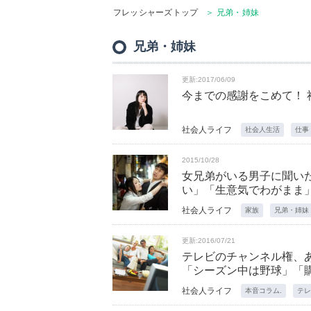
フレッシャーズトップ
＞ 兄弟・姉妹
兄弟・姉妹
更新:2017/06/09
今までの感謝をこめて！ 
社会人ライフ
社会人生活
仕事
2015/10/28
女兄弟がいる男子に聞いた
い」「生意気でわがまま
社会人ライフ
家族
兄弟・姉妹
更新:2016/07/21
テレビのチャンネル権、あ
「シーズン中は野球」「
社会人ライフ
本音コラム.
テレ