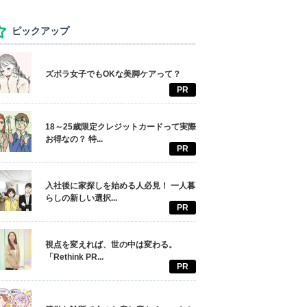
ピックアップ
ズボラ女子でもOKな美脚ケアって？
PR
18～25歳限定クレジットカードって実際
お得なの？ 特...
PR
入社後に家探しを始める人必見！ 一人暮
らしの新しい選択...
PR
視点を変えれば、世の中は変わる。
「Rethink PR...
PR