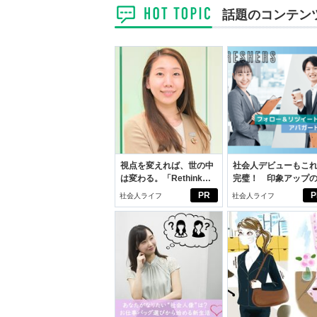
話題のコンテン
視点を変えれば、世の中
社会人デビューもこ
は変わる。「Rethink
完璧！ 印象アップ
PROJECT」がつたえた
ルフプロデュース術
PR
P
社会人ライフ
社会人ライフ
いこと。