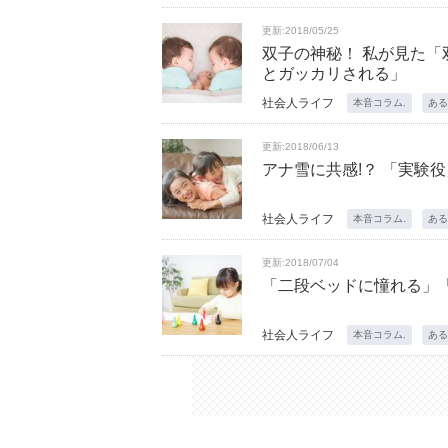
更新:2018/05/25
双子の神秘！ 私が見た
とガッカリされる」
社会人ライフ
本音コラム.
ある
更新:2018/06/13
アナ雪に共感!？ 「実験
社会人ライフ
本音コラム.
ある
更新:2018/07/04
「二段ベッドに憧れる」
社会人ライフ
本音コラム.
ある