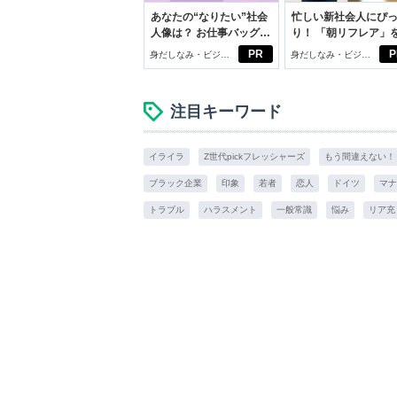
あなたの“なりたい”社会
忙しい新社会人にぴ
人像は？ お仕事バッグ選
り！ 「朝リフレア」
びから始める新生活
じめよう。しっかり
PR
P
身だしなみ・ビジネ
身だしなみ・ビジネ
イケアして24時間快
スアイテム
スアイテム
注目キーワード
イライラ
Z世代pickフレッシャーズ
もう間違えない！
ブラック企業
印象
若者
恋人
ドイツ
マナ
トラブル
ハラスメント
一般常識
悩み
リア充