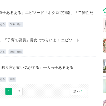
「双子あるある」エピソード「ホクロで判別」「二卵性だ
ある
兄弟・姉妹
役」「子育て要員」長女はつらいよ！ エピソード
ある
体験・経験
「独り言が多い気がする」一人っ子あるある
ある
家族
次へ
1
2