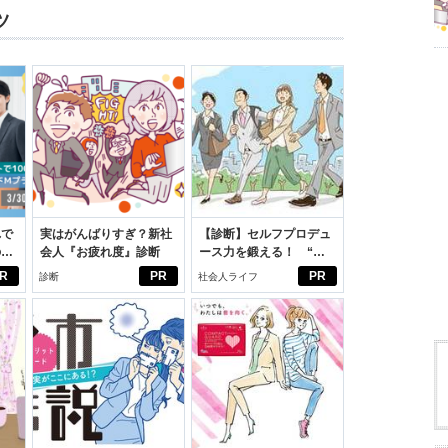
ツ
れで
実はがんばりすぎ？新社
【診断】セルフプロデュ
のセ
会人『お疲れ度』診断
ース力を鍛える！ “ジ
ブン観”診断
R
PR
PR
診断
社会人ライフ