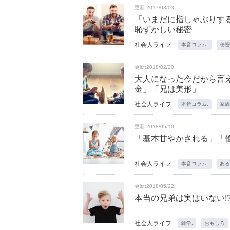
更新:2017/08/03
「いまだに指しゃぶりす
恥ずかしい秘密
社会人ライフ
本音コラム.
秘密
更新:2018/02/20
大人になった今だから言
金」「兄は美形」
社会人ライフ
本音コラム.
家族
更新:2018/05/10
「基本甘やかされる」「
社会人ライフ
本音コラム.
ある
更新:2018/05/22
本当の兄弟は実はいない!
社会人ライフ
雑学.
おもしろ