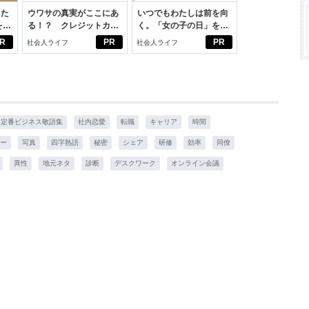
った
ウワサの真実がここにあ
いつでもわたしは前を向
をは
る！？ クレジットカー
く。「女の子の日」を前
ニオ
ドの都市伝説
向きに♪社会人エリ・大
R
PR
PR
社会人ライフ
社会人ライフ
適。
学生リカの物語
 定番ビジネス敬語集
社内恋愛
転職
キャリア
時間
ー
写真
四字熟語
秘密
シェア
研修
効率
同僚
異性
地元ネタ
診断
デスクワーク
オンライン会議