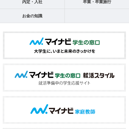
内定・入社
卒業・卒業旅行
お金の知識