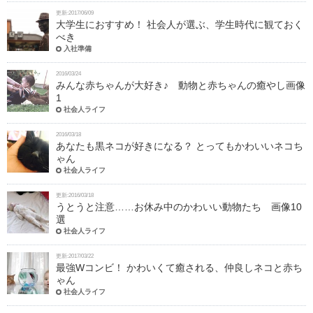
更新:2017/06/09
大学生におすすめ！ 社会人が選ぶ、学生時代に観ておく
べき
入社準備
2016/03/24
みんな赤ちゃんが大好き♪ 動物と赤ちゃんの癒やし画像
1
社会人ライフ
2016/03/18
あなたも黒ネコが好きになる？ とってもかわいいネコち
ゃん
社会人ライフ
更新:2016/03/18
うとうと注意……お休み中のかわいい動物たち 画像10
選
社会人ライフ
更新:2017/03/22
最強Wコンビ！ かわいくて癒される、仲良しネコと赤ち
ゃん
社会人ライフ