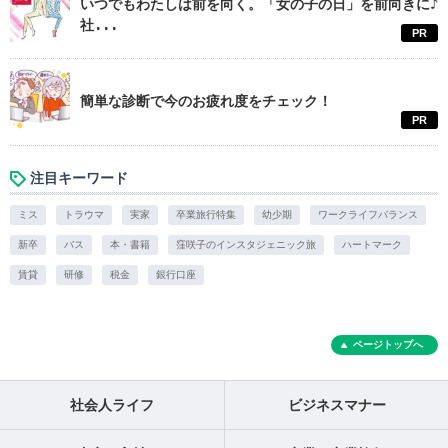
いつでもわたしは前を向く。「女の子の日」を前向きに♪
社...
PR
簡単な診断で今のお疲れ度をチェック！
PR
注目キーワード
ミス
トラウマ
実家
卒業旅行特集
幼少期
ワークライフバランス
新卒
バス
本・書籍
窪咲子のインスタジェニック旅
ハートマーク
賃貸
研修
税金
銀行口座
ページトップへ
社会人ライフ
ビジネスマナー