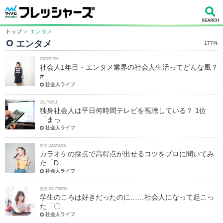
トップ
＞ エンタメ
エンタメ
177件
2020/01/29
社会人1年目・エンタメ業界の社会人生活ってどんな風？
#
社会人ライフ
2017/05/11
独身社会人は平日何時間テレビを視聴している？ 1位
「まっ
社会人ライフ
更新:2022/02/01
カラオケの採点で高得点が出せるコツをプロに聞いてみ
た「D
社会人ライフ
更新:2017/06/09
学生のころは好きだったのに……社会人になって起こっ
た「〇
社会人ライフ