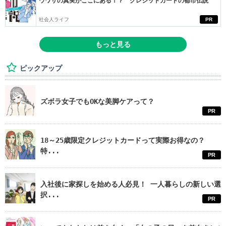
ウワサの真実がここにある！？ クレジットカードの都市伝説
社会人ライフ
PR
もっと見る
ピックアップ
ズボラ女子でもOKな美脚ケアって？
PR
18～25歳限定クレジットカードって実際お得なの？
特...
PR
入社後に家探しを始める人必見！ 一人暮らしの新しい選
択...
PR