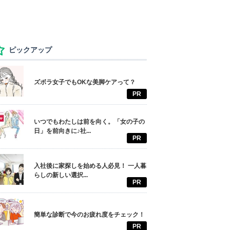
ピックアップ
ズボラ女子でもOKな美脚ケアって？
PR
いつでもわたしは前を向く。「女の子の
日」を前向きに♪社...
PR
入社後に家探しを始める人必見！ 一人暮
らしの新しい選択...
PR
簡単な診断で今のお疲れ度をチェック！
PR