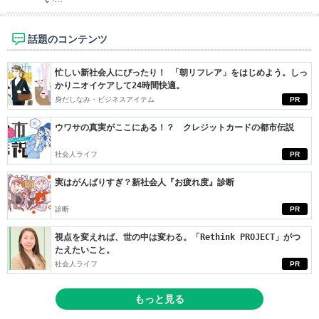
話題のコンテンツ
忙しい新社会人にぴったり！ 「朝リフレア」をはじめよう。しっ
かりニオイケアして24時間快適。
身だしなみ・ビジネスアイテム
PR
ウワサの真実がここにある！？ クレジットカードの都市伝説
社会人ライフ
PR
実はがんばりすぎ？新社会人『お疲れ度』診断
診断
PR
視点を変えれば、世の中は変わる。「Rethink PROJECT」がつ
たえたいこと。
社会人ライフ
PR
もっと見る