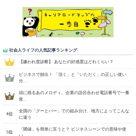
社会人ライフの人気記事ランキング
【嫌われ度診断】 あなたの好感度はどれくらい？
ビジネスで頻出！ 「頂く」と「いただく」の正しい使い
分...
頭に残るあのメロディ。企業の語呂合わせ電話番号で一番
覚...
全国の「グーとパー」での組み分け、地方によってこんな
4位
に違う
「閾値」を簡単に言うと？ ビジネスシーンでの意味や使
5位
い...