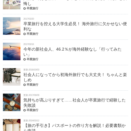
悔し
卒業旅行
2017/03/20
卒業旅行を控える大学生必見！ 海外旅行に欠かせない便
利な
卒業旅行
2017/03/16
今年の新社会人、46.2％が海外経験なし「行ってみた
い」
卒業旅行
更新:2018/10/03
社会人になってから初海外旅行でも大丈夫！ ちゃんと楽
しめ
卒業旅行
更新:2017/06/09
気持ちが高ぶりすぎて……社会人が卒業旅行で経験した
失敗談
卒業旅行
更新:2024/03/12
【旅の手引き】パスポートの作り方を解説！必要書類か
ら申請