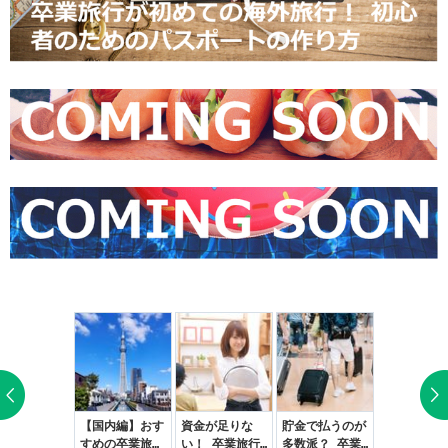
気が利くぅ
【国内編】おす
資金が足りな
貯金で払うのが
卒業旅行の
！』海外旅行
すめの卒業旅行
い！ 卒業旅行
多数派？ 卒業
はどれぐら