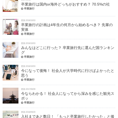
卒業旅行は国内or海外どっちがおすすめ？ 70.5%の社
卒業旅行
更新:2018/10/03
卒業旅行の計画は4年生の何月から始めるべき？ 先輩の
実体
卒業旅行
更新:2018/10/03
みんなはどこに行った？ 卒業旅行先に選んだ国ランキン
グ
卒業旅行
更新:2018/10/03
今になって後悔！ 社会人が大学時代に行けばよかったと
思う
卒業旅行
更新:2017/06/09
今ならわかる！ 社会人になってから深みを感じた観光ス
ポッ
卒業旅行
更新:2018/09/20
入社まであと数日！ 「もっと卒業旅行したかった」と後