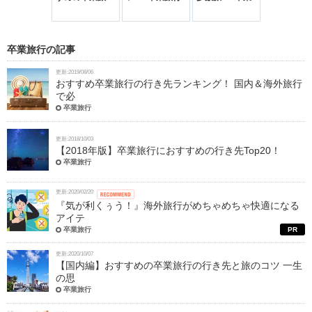
めちゃめちゃ
の行き先と旅の
のためにバイト
旅行の資金を親
先輩が卒業
PR
適になるアイ
コツ 一生の思
のシフトを増や
に用意してもら
にかけたお
ムって？
い出を作ろう！
した人は約1割
った人は
ンキング！
15.8％！
卒業旅行の記事
更新:2019/08/06
おすすめ卒業旅行の行き先ランキング！ 国内＆海外旅行
で必
卒業旅行
更新:2018/10/03
【2018年版】卒業旅行におすすめの行き先Top20！
卒業旅行
更新:2020/02/20
『気が利くぅう！』海外旅行がめちゃめちゃ快適になる
アイテ
卒業旅行
PR
更新:2020/10/07
【国内編】おすすめの卒業旅行の行き先と旅のコツ 一生
の思
卒業旅行