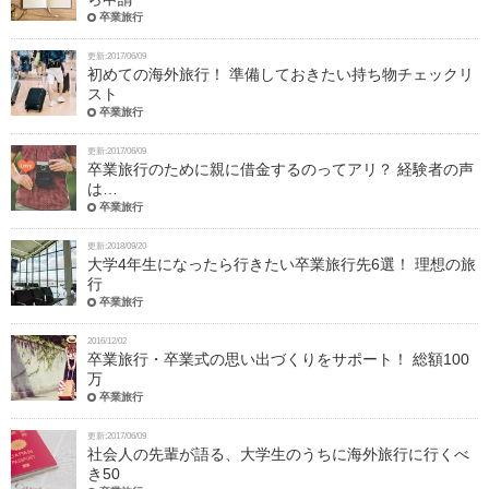
卒業旅行
更新:2017/06/09
初めての海外旅行！ 準備しておきたい持ち物チェックリ
スト
卒業旅行
更新:2017/06/09
卒業旅行のために親に借金するのってアリ？ 経験者の声
は…
卒業旅行
更新:2018/09/20
大学4年生になったら行きたい卒業旅行先6選！ 理想の旅
行
卒業旅行
2016/12/02
卒業旅行・卒業式の思い出づくりをサポート！ 総額100
万
卒業旅行
更新:2017/06/09
社会人の先輩が語る、大学生のうちに海外旅行に行くべ
き50