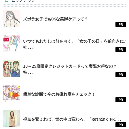
ピックアップ
ズボラ女子でもOKな美脚ケアって？
PR
いつでもわたしは前を向く。「女の子の日」を前向きに♪
社...
PR
18～25歳限定クレジットカードって実際お得なの？
特...
PR
簡単な診断で今のお疲れ度をチェック！
PR
視点を変えれば、世の中は変わる。「Rethink PR...
PR