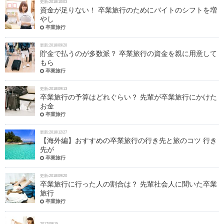
更新:2018/10/03
資金が足りない！ 卒業旅行のためにバイトのシフトを増
やし
卒業旅行
更新:2018/09/20
貯金で払うのが多数派？ 卒業旅行の資金を親に用意して
もら
卒業旅行
更新:2018/09/13
卒業旅行の予算はどれぐらい？ 先輩が卒業旅行にかけた
お金
卒業旅行
更新:2018/12/27
【海外編】おすすめの卒業旅行の行き先と旅のコツ 行き
先が
卒業旅行
更新:2018/09/20
卒業旅行に行った人の割合は？ 先輩社会人に聞いた卒業
旅行
卒業旅行
2017/09/15