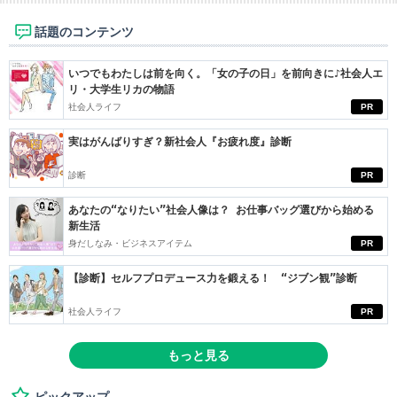
話題のコンテンツ
いつでもわたしは前を向く。「女の子の日」を前向きに♪社会人エ
リ・大学生リカの物語
社会人ライフ
PR
実はがんばりすぎ？新社会人『お疲れ度』診断
診断
PR
あなたの“なりたい”社会人像は？ お仕事バッグ選びから始める
新生活
身だしなみ・ビジネスアイテム
PR
【診断】セルフプロデュース力を鍛える！ “ジブン観”診断
社会人ライフ
PR
もっと見る