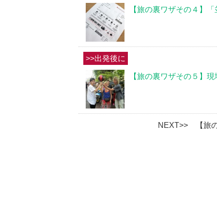
【旅の裏ワザその４】「
>>出発後に
【旅の裏ワザその５】現
NEXT>> 【