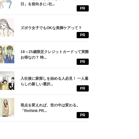
日」を前向きに♪社...
PR
ズボラ女子でもOKな美脚ケアって？
PR
18～25歳限定クレジットカードって実際
お得なの？ 特...
PR
入社後に家探しを始める人必見！ 一人暮
らしの新しい選択...
PR
視点を変えれば、世の中は変わる。
「Rethink PR...
PR