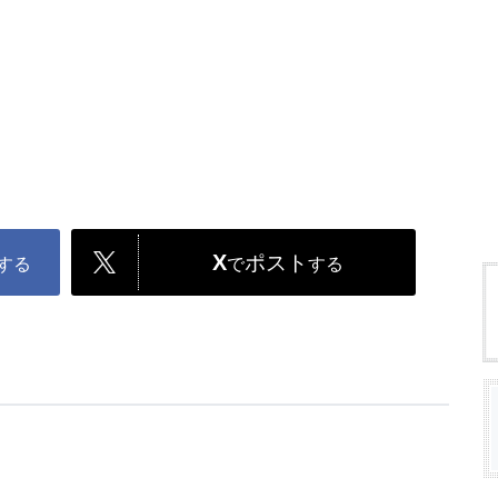
X
ポスト
する
で
する