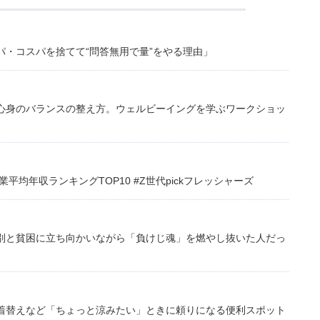
・コスパを捨てて“問答無用で量”をやる理由」
心身のバランスの整え方。ウェルビーイングを学ぶワークショッ
均年収ランキングTOP10 #Z世代pickフレッシャーズ
別と貧困に立ち向かいながら「負けじ魂」を燃やし抜いた人だっ
着替えなど「ちょっと涼みたい」ときに頼りになる便利スポット