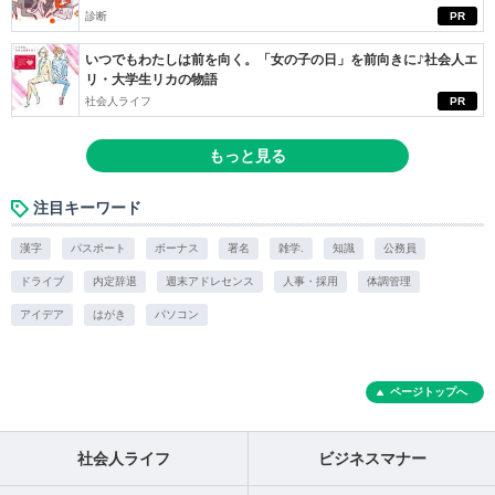
診断
PR
いつでもわたしは前を向く。「女の子の日」を前向きに♪社会人エ
リ・大学生リカの物語
社会人ライフ
PR
もっと見る
注目キーワード
漢字
パスポート
ボーナス
署名
雑学.
知識
公務員
ドライブ
内定辞退
週末アドレセンス
人事・採用
体調管理
アイデア
はがき
パソコン
ページトップへ
社会人ライフ
ビジネスマナー