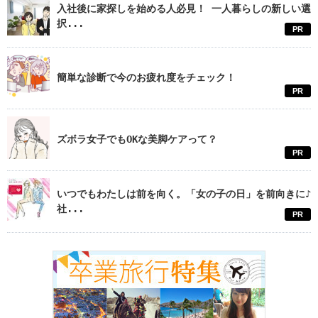
入社後に家探しを始める人必見！ 一人暮らしの新しい選
択...
PR
簡単な診断で今のお疲れ度をチェック！
PR
ズボラ女子でもOKな美脚ケアって？
PR
いつでもわたしは前を向く。「女の子の日」を前向きに♪
社...
PR