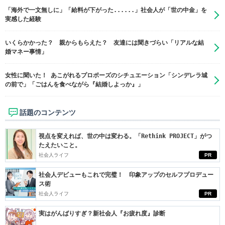
「海外で一文無しに」「給料が下がった......」社会人が「世の中金」を
実感した経験
いくらかかった？ 親からもらえた？ 友達には聞きづらい「リアルな結
婚マネー事情」
女性に聞いた！ あこがれるプロポーズのシチュエーション「シンデレラ城
の前で」「ごはんを食べながら『結婚しよっか』」
話題のコンテンツ
視点を変えれば、世の中は変わる。「Rethink PROJECT」がつ
たえたいこと。
社会人ライフ
PR
社会人デビューもこれで完璧！ 印象アップのセルフプロデュー
ス術
社会人ライフ
PR
実はがんばりすぎ？新社会人『お疲れ度』診断