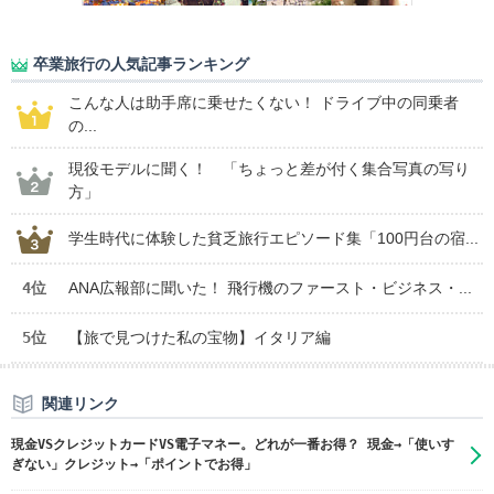
卒業旅行の人気記事ランキング
こんな人は助手席に乗せたくない！ ドライブ中の同乗者
の...
現役モデルに聞く！ 「ちょっと差が付く集合写真の写り
方」
学生時代に体験した貧乏旅行エピソード集「100円台の宿...
4位
ANA広報部に聞いた！ 飛行機のファースト・ビジネス・...
5位
【旅で見つけた私の宝物】イタリア編
関連リンク
現金VSクレジットカードVS電子マネー。どれが一番お得？ 現金→「使いす
ぎない」クレジット→「ポイントでお得」