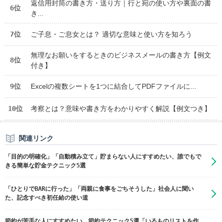
返信用封筒の書き方・送り方｜行と宛の使い方や裏面の書
6位
き...
7位
ご子息・ご息女とは？ 適切な意味と使い方を知ろう
無理なお願いをするときのビジネスメールの書き方【例文
8位
付き】
9位
Excelの複数シートを1つに結合してPDFファイルに...
10位
考察とは？意味や書き方をわかりやすく解説【例文つき】
関連リンク
「目的の明確化」「自動積み立て」貯まらない人にすすめたい、誰でもで
きる簡単な貯金テクニック5選
「ひとりでBARに行った」「両親に食事をごちそうした」社会人に聞い
た、記念すべき初任給の使い道
節約が苦手な人にすすめたい、節約テクニック5選「いるものリストを作