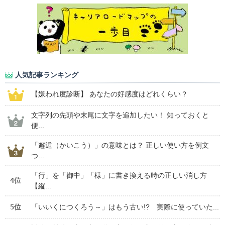
人気記事ランキング
【嫌われ度診断】 あなたの好感度はどれくらい？
文字列の先頭や末尾に文字を追加したい！ 知っておくと
便...
「邂逅（かいこう）」の意味とは？ 正しい使い方を例文
つ...
「行」を「御中」「様」に書き換える時の正しい消し方
4位
【縦...
5位
「いいくにつくろう～」はもう古い!? 実際に使っていた...