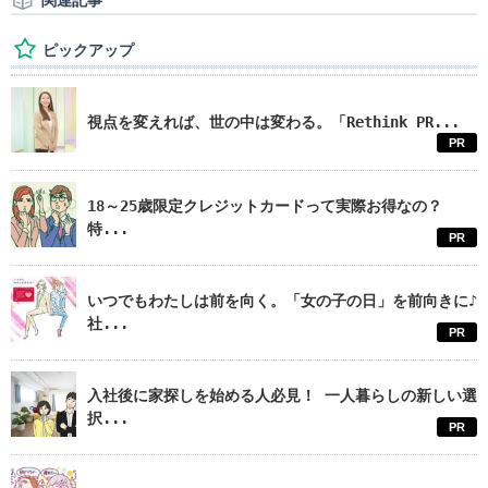
関連記事
ピックアップ
視点を変えれば、世の中は変わる。「Rethink PR...
PR
18～25歳限定クレジットカードって実際お得なの？
特...
PR
いつでもわたしは前を向く。「女の子の日」を前向きに♪
社...
PR
入社後に家探しを始める人必見！ 一人暮らしの新しい選
択...
PR