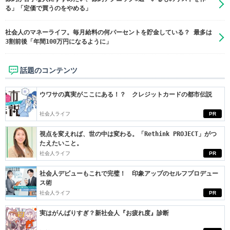
る」「定価で買うのをやめる」
社会人のマネーライフ。毎月給料の何パーセントを貯金している？ 最多は
3割前後「年間100万円になるように」
話題のコンテンツ
ウワサの真実がここにある！？ クレジットカードの都市伝説
社会人ライフ
PR
視点を変えれば、世の中は変わる。「Rethink PROJECT」がつ
たえたいこと。
社会人ライフ
PR
社会人デビューもこれで完璧！ 印象アップのセルフプロデュー
ス術
社会人ライフ
PR
実はがんばりすぎ？新社会人『お疲れ度』診断