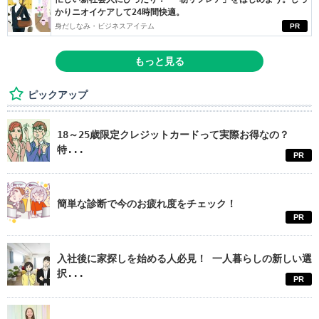
かりニオイケアして24時間快適。
身だしなみ・ビジネスアイテム
PR
もっと見る
ピックアップ
18～25歳限定クレジットカードって実際お得なの？
特...
PR
簡単な診断で今のお疲れ度をチェック！
PR
入社後に家探しを始める人必見！ 一人暮らしの新しい選
択...
PR