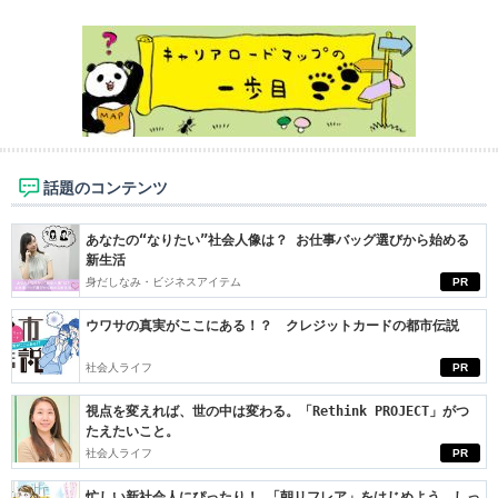
話題のコンテンツ
あなたの“なりたい”社会人像は？ お仕事バッグ選びから始める
新生活
身だしなみ・ビジネスアイテム
PR
ウワサの真実がここにある！？ クレジットカードの都市伝説
社会人ライフ
PR
視点を変えれば、世の中は変わる。「Rethink PROJECT」がつ
たえたいこと。
社会人ライフ
PR
忙しい新社会人にぴったり！ 「朝リフレア」をはじめよう。しっ