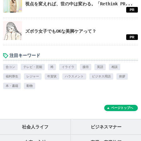
視点を変えれば、世の中は変わる。「Rethink PR...
PR
ズボラ女子でもOKな美脚ケアって？
PR
注目キーワード
合コン
テレビ・芸能
袴
イライラ
接待
英語
相談
福利厚生
レジャー
年賀状
ハラスメント
ビジネス用語
挨拶
本・書籍
動物
ページトップへ
社会人ライフ
ビジネスマナー