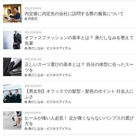
更新:2019/10/18
内定後に内定先の会社に訪問する際の服装について
内定式
更新:2019/08/06
オフィスファッションの基本とは？ 身だしなみを整えて
先輩
身だしなみ・ビジネスアイテム
更新:2019/11/28
正しいスーツ選びの基本とは？ 自分の体型に合ったスー
ツを
身だしなみ・ビジネスアイテム
更新:2018/10/04
【男女別】オフィスでの髪型・髪色のポイント 社会人に
ふさ
身だしなみ・ビジネスアイテム
更新:2018/04/10
ヒールが痛い人必見！ 足が痛くならないパンプスの選び
方を
身だしなみ・ビジネスアイテム