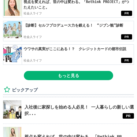
視点を変えれば、世の中は変わる。「Rethink PROJECT」がつ
たえたいこと。
社会人ライフ
PR
【診断】セルフプロデュース力を鍛える！ “ジブン観”診断
社会人ライフ
PR
ウワサの真実がここにある！？ クレジットカードの都市伝説
社会人ライフ
PR
もっと見る
ピックアップ
入社後に家探しを始める人必見！ 一人暮らしの新しい選
択...
PR
視点を変えれば、世の中は変わる。「Rethink PR...