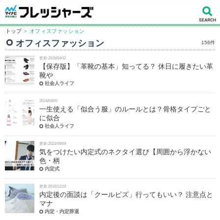
トップ
＞ オフィスファッション
オフィスファッション
156件
更新:2026/04/02
【保存版】「革靴の基本」知ってる？ 休日に履きたい革
靴や
社会人ライフ
2024/04/05
一生使える「似合う服」のルールとは？骨格タイプごと
に似合
社会人ライフ
更新:2021/09/09
気をつけたい内定式のネクタイ選び【周囲から浮かない
色・柄
内定式
更新:2019/12/19
内定後の面談は「クールビズ」行ってもいい？ 注意点と
マナ
内定・内定辞退