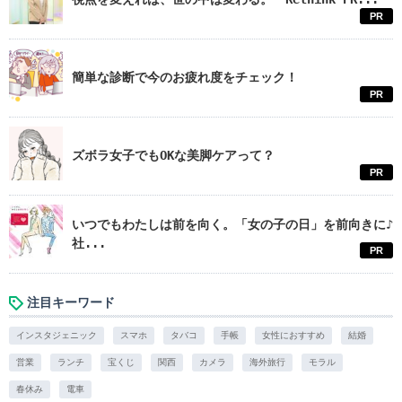
PR
簡単な診断で今のお疲れ度をチェック！
PR
ズボラ女子でもOKな美脚ケアって？
PR
いつでもわたしは前を向く。「女の子の日」を前向きに♪
社...
PR
注目キーワード
インスタジェニック
スマホ
タバコ
手帳
女性におすすめ
結婚
営業
ランチ
宝くじ
関西
カメラ
海外旅行
モラル
春休み
電車