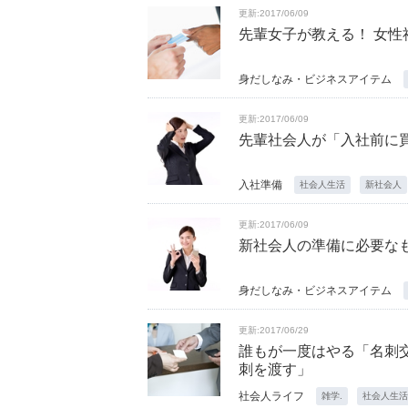
更新:2017/06/09
先輩女子が教える！ 女性
身だしなみ・ビジネスアイテム
更新:2017/06/09
先輩社会人が「入社前に
入社準備
社会人生活
新社会人
更新:2017/06/09
新社会人の準備に必要な
身だしなみ・ビジネスアイテム
更新:2017/06/29
誰もが一度はやる「名刺交換
刺を渡す」
社会人ライフ
雑学.
社会人生活