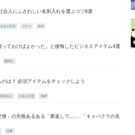
社会人にふさわしい名刺入れを選ぶコツ8選
社会人生活
マナー
名刺
買っておけばよかった」と後悔したビジネスアイテム4選
腕時計
ものは？ 必須アイテムをチェックしよう
新社会人
社会人生活
挨拶
」の失敗あるある「裏返しで......」「キャバクラの名
仕事