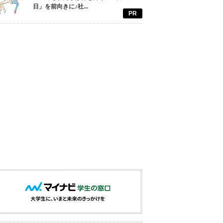
日」を前向きに♪社...
PR