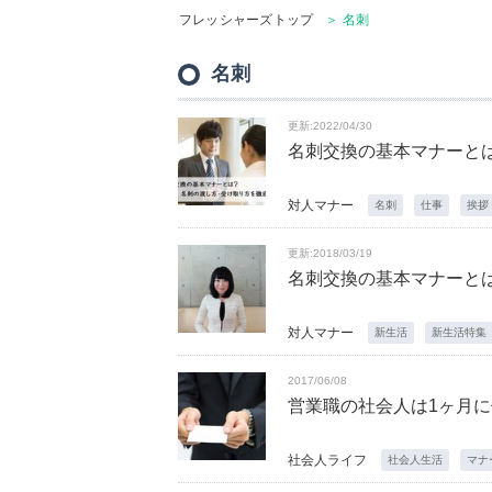
フレッシャーズトップ
＞ 名刺
名刺
更新:2022/04/30
名刺交換の基本マナーと
対人マナー
名刺
仕事
挨拶
更新:2018/03/19
名刺交換の基本マナーと
対人マナー
新生活
新生活特集
2017/06/08
営業職の社会人は1ヶ月に
社会人ライフ
社会人生活
マナ