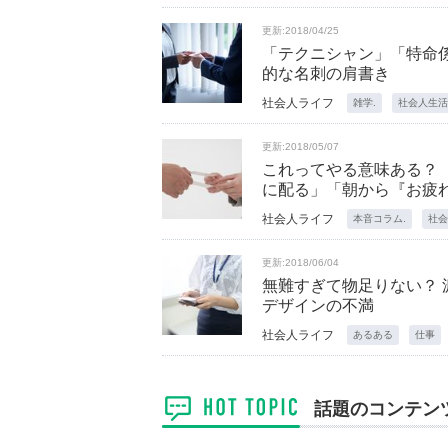
更新:2018/04/25
「テクニシャン」「特命
的な名刺の肩書き
社会人ライフ
雑学.
社会人生活
更新:2018/05/07
これってやる意味ある？
に配る」「朝から『お疲
社会人ライフ
本音コラム.
社会
更新:2018/06/04
無難すぎて物足りない？
デザインの不満
社会人ライフ
あるある
仕事
話題のコンテン