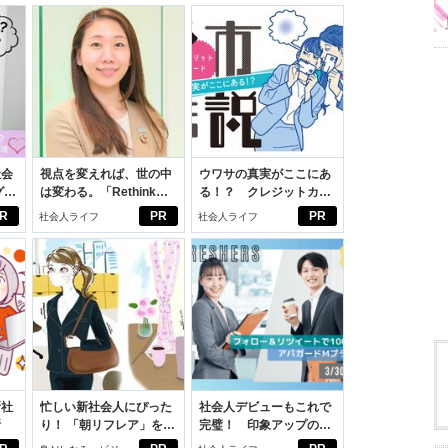
社会
視点を変えれば、世の中
ウワサの真実がここにあ
グ選
は変わる。「Rethink
る！？ クレジットカー
PROJECT」がつたえた
ドの都市伝説
R
PR
PR
社会人ライフ
社会人ライフ
いこと。
新社
忙しい新社会人にぴった
社会人デビューもこれで
断
り！ 「朝リフレア」をは
完璧！ 印象アップのセ
じめよう。しっかりニオ
ルフプロデュース術