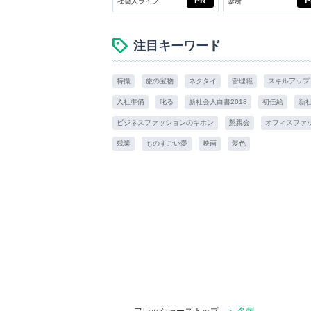
PR
P
社会人ライフ
診断
注目キーワード
特撮
旅の宝物
ネクタイ
管理職
スキルアップ
入社準備
叱る
新社会人白書2018
初任給
新
ビジネスファッションのキホン
懇親会
オフィスファ
残業
ものすごい愛
映画
髪色