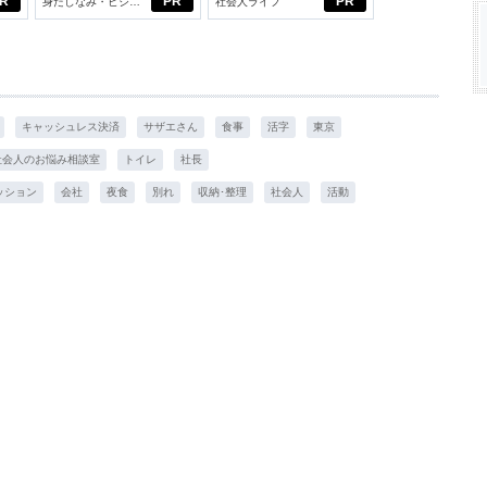
R
PR
PR
身だしなみ・ビジネ
社会人ライフ
イケアして24時間快適。
スアイテム
キャッシュレス決済
サザエさん
食事
活字
東京
社会人のお悩み相談室
トイレ
社長
ッション
会社
夜食
別れ
収納･整理
社会人
活動