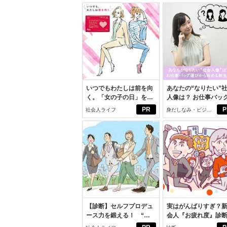
いつでもわたしは前を向
あなたの“なりたい”
く。「女の子の日」を前
人像は？ お仕事バッ
向きに♪社会人エリ・大
びから始める新生活
PR
P
社会人ライフ
身だしなみ・ビジネ
学生リカの物語
スアイテム
【診断】セルフプロデュ
実はがんばりすぎ？
ース力を鍛える！ “ジ
会人『お疲れ度』診
ブン観”診断