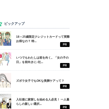
ピックアップ
18～25歳限定クレジットカードって実際
お得なの？ 特...
PR
いつでもわたしは前を向く。「女の子の
日」を前向きに♪社...
PR
ズボラ女子でもOKな美脚ケアって？
PR
入社後に家探しを始める人必見！ 一人暮
らしの新しい選択...
PR