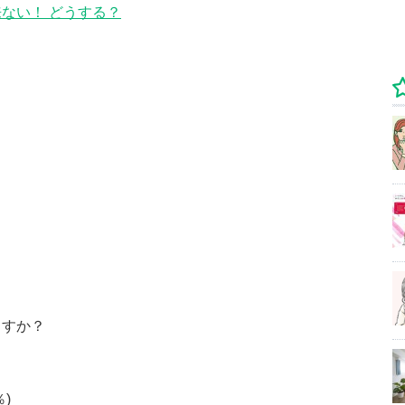
ない！ どうする？
ますか？
％)