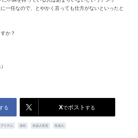
社に一任なので、とやかく言っても仕方がないといったと
ますか？
べ）
X
ポスト
する
で
する
スアイテム
会社
社会人生活
社会人