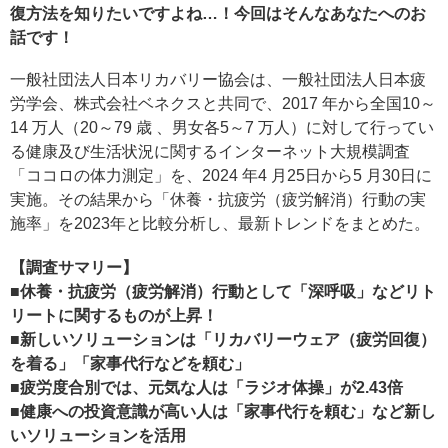
復方法を知りたいですよね…！今回はそんなあなたへのお
話です！
一般社団法人日本リカバリー協会は、一般社団法人日本疲
労学会、株式会社ベネクスと共同で、2017 年から全国10～
14 万人（20～79 歳 、男女各5～7 万人）に対して行ってい
る健康及び生活状況に関するインターネット大規模調査
「ココロの体力測定」を、2024 年4 月25日から5 月30日に
実施。その結果から「休養・抗疲労（疲労解消）行動の実
施率」を2023年と比較分析し、最新トレンドをまとめた。
【調査サマリー】
■休養・抗疲労（疲労解消）行動として「深呼吸」などリト
リートに関するものが上昇！
■新しいソリューションは「リカバリーウェア（疲労回復）
を着る」「家事代行などを頼む」
■疲労度合別では、元気な人は「ラジオ体操」が2.43倍
■健康への投資意識が高い人は「家事代行を頼む」など新し
いソリューションを活用