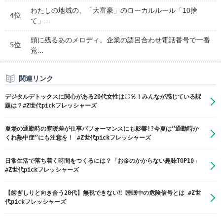
わたしの地域の、「大富豪」のローカルルール「10捨
4位
て」...
頭に残るあのメロディ。企業の語呂合わせ電話番号で一番
5位
覚...
関連リンク
デジタルデトックスに関心がある20代女性は〇％！みんなが感じている課
題は？#Z世代pickフレッシャーズ
夏場の通勤時の寒暖差が仕事パフォーマンスにも影響!?今夏は“通勤時か
くれ熱中症”にも注意を！ #Z世代pickフレッシャーズ
日常生活で落ち着く時間をつくるには？「お金のかからない趣味TOP10」
#Z世代pickフレッシャーズ
【歯ぎしりと向き合う20代】無視できない⁈ 睡眠中の危険信号とは #Z世
代pickフレッシャーズ