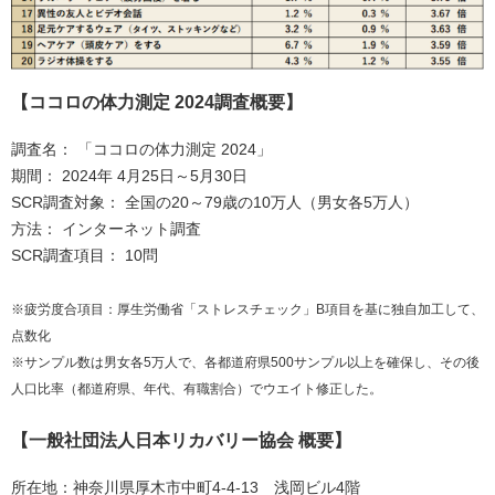
【ココロの体力測定 2024調査概要】
調査名： 「ココロの体力測定 2024」
期間： 2024年 4月25日～5月30日
SCR調査対象： 全国の20～79歳の10万人（男女各5万人）
方法： インターネット調査
SCR調査項目： 10問
※疲労度合項目：厚生労働省「ストレスチェック」B項目を基に独自加工して、
点数化
※サンプル数は男女各5万人で、各都道府県500サンプル以上を確保し、その後
人口比率（都道府県、年代、有職割合）でウエイト修正した。
【一般社団法人日本リカバリー協会 概要】
所在地：神奈川県厚木市中町4-4-13 浅岡ビル4階