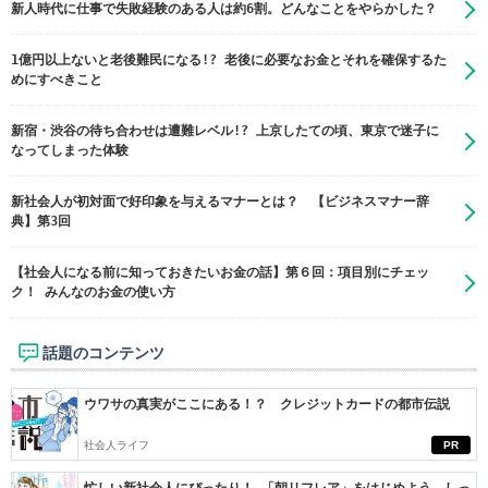
新人時代に仕事で失敗経験のある人は約6割。どんなことをやらかした？
1億円以上ないと老後難民になる!? 老後に必要なお金とそれを確保するた
めにすべきこと
新宿・渋谷の待ち合わせは遭難レベル!? 上京したての頃、東京で迷子に
なってしまった体験
新社会人が初対面で好印象を与えるマナーとは？ 【ビジネスマナー辞
典】第3回
【社会人になる前に知っておきたいお金の話】第６回：項目別にチェッ
ク！ みんなのお金の使い方
話題のコンテンツ
ウワサの真実がここにある！？ クレジットカードの都市伝説
社会人ライフ
PR
忙しい新社会人にぴったり！ 「朝リフレア」をはじめよう。しっ