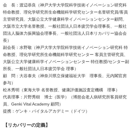
会 長：渡辺恭良（神戸大学大学院科学技術イノベーション研究科
特命教授、理化学研究所生命機能科学研究センター名誉研究員/客員
主管研究員、大阪公立大学健康科学イノベーションセンター顧問、
大阪市立大学名誉教授、一般社団法人日本疲労学会理事⾧、一般社
団法人脳体力振興協会理事⾧、一般社団法人日本リカバリー協会会
⾧）
副会長：水野敬（神戸大学大学院科学技術イノベーション研究科 特
命教授、理化学研究所生命機能科学研究センター 客員主管研究員、
大阪公立大学健康科学イノベーションセンター 特任教授/センター副
所長、一般社団法人日本疲労学会 理事）
顧 問：大谷泰夫（神奈川県立保健福祉大学 理事長、元内閣官房
参与）
松木秀明（東海大学 名誉教授、健康評価施設査定機構 理事）
代表理事：片野秀樹 博士（医学）（博慈会老人病研究所客員研究
員、Genki Vital Academy 顧問）
提携：ゲンキ・バイタルアカデミー（ドイツ）
【リカバリーの定義】