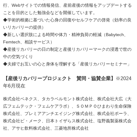
行、Webサイトでの情報発信、産前産後の情報をアップデートする
ことを目的とした勉強会などを開催しています。
◆学術的根拠に基づいた心身の回復やセルフケアの啓発（効率の良
いリカバリーの提供）
◆新しい選択肢による時間や体力・精神負荷の軽減（Babytech、
Femtech、相談サービス）
◆産後リカバリーの日の制定と産後リカバリーマークの浸透で世の
中の空気づくり
◆夫婦でお互いの心と身体を理解する「産後リカバリーセミナー」
【産後リカバリープロジェクト 賛同・協賛企業】
※2024
年6月現在
株式会社ベネクス、タカラベルモント株式会社、株式会社大広（大
広フェムテック・フェムケアラボ）、ＳＯＭＰＯひまわり生命保険
株式会社、プレミアアンチエイジング株式会社、株式会社ポーラ、
株式会社ビ・メーク、日本トイザらス株式会社、塩野義製薬株式会
社、アサヒ飲料株式会社、三菱地所株式会社