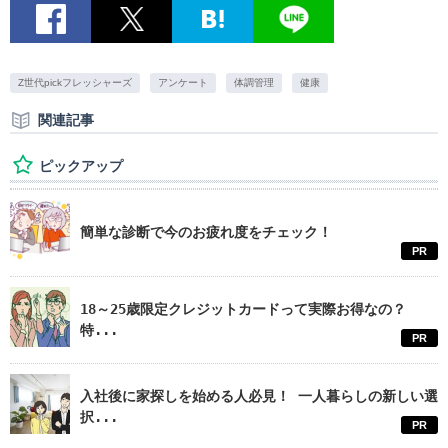
Z世代pickフレッシャーズ
アンケート
体調管理
健康
関連記事
ピックアップ
簡単な診断で今のお疲れ度をチェック！
PR
18～25歳限定クレジットカードって実際お得なの？
特...
PR
入社後に家探しを始める人必見！ 一人暮らしの新しい選
択...
PR