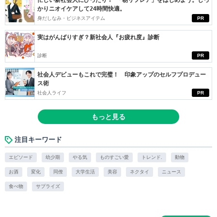
かりニオイケアして24時間快適。
身だしなみ・ビジネスアイテム
PR
実はがんばりすぎ？新社会人『お疲れ度』診断
診断
PR
社会人デビューもこれで完璧！ 印象アップのセルフプロデュー
ス術
社会人ライフ
PR
もっと見る
注目キーワード
エピソード
幼少期
やる気
ものすごい愛
トレンド.
動物
お酒
変化
同僚
大学生活
美容
ネクタイ
ニュース
食べ物
サプライズ