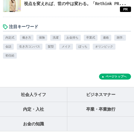
視点を変えれば、世の中は変わる。「Rethink PR...
PR
注目キーワード
内定式
働き方
保険
洗濯
お金持ち
卒業式
連絡
雑学.
会話
生き方コンパス
髪型
メイク
ぼっち
オリンピック
初任給
ページトップへ
社会人ライフ
ビジネスマナー
内定・入社
卒業・卒業旅行
お金の知識