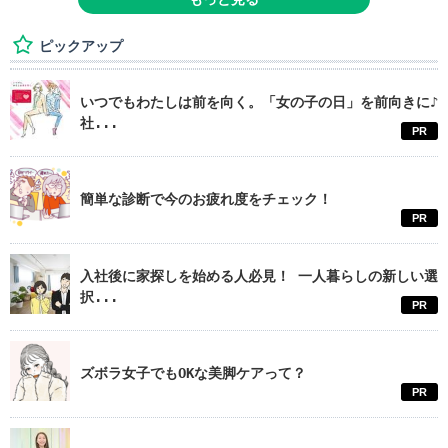
ピックアップ
いつでもわたしは前を向く。「女の子の日」を前向きに♪
社...
PR
簡単な診断で今のお疲れ度をチェック！
PR
入社後に家探しを始める人必見！ 一人暮らしの新しい選
択...
PR
ズボラ女子でもOKな美脚ケアって？
PR