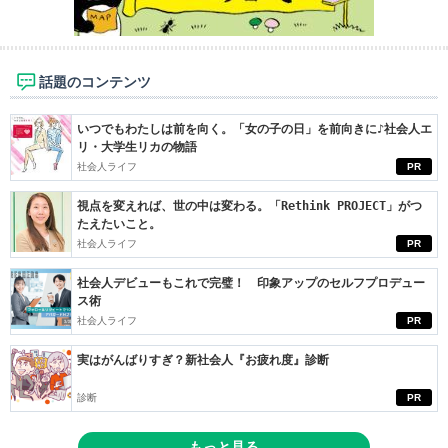
話題のコンテンツ
いつでもわたしは前を向く。「女の子の日」を前向きに♪社会人エ
リ・大学生リカの物語
社会人ライフ
PR
視点を変えれば、世の中は変わる。「Rethink PROJECT」がつ
たえたいこと。
社会人ライフ
PR
社会人デビューもこれで完璧！ 印象アップのセルフプロデュー
ス術
社会人ライフ
PR
実はがんばりすぎ？新社会人『お疲れ度』診断
診断
PR
もっと見る