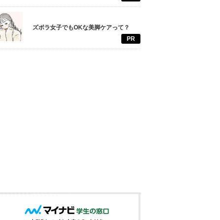
ズボラ女子でもOKな美脚ケアって？
PR