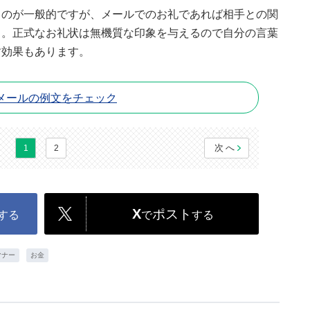
るのが一般的ですが、メールでのお礼であれば相手との関
う。正式なお礼状は無機質な印象を与えるので自分の言葉
す効果もあります。
メールの例文をチェック
次へ
1
2
X
ポスト
する
で
する
マナー
お金