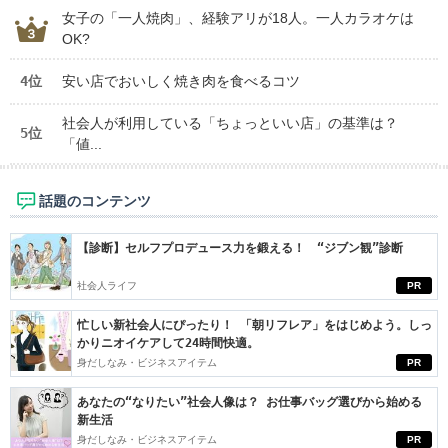
女子の「一人焼肉」、経験アリが18人。一人カラオケは
OK?
4位
安い店でおいしく焼き肉を食べるコツ
社会人が利用している「ちょっといい店」の基準は？
5位
「値...
話題のコンテンツ
【診断】セルフプロデュース力を鍛える！ “ジブン観”診断
社会人ライフ
PR
忙しい新社会人にぴったり！ 「朝リフレア」をはじめよう。しっ
かりニオイケアして24時間快適。
身だしなみ・ビジネスアイテム
PR
あなたの“なりたい”社会人像は？ お仕事バッグ選びから始める
新生活
身だしなみ・ビジネスアイテム
PR