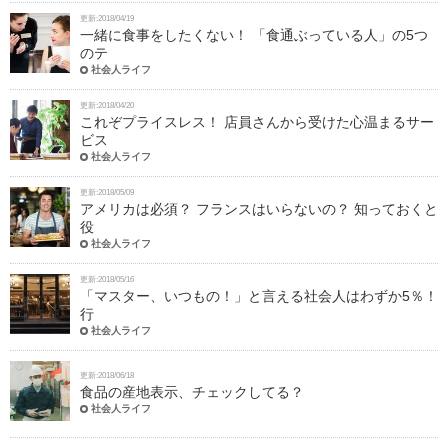
更新:2018/04/19
一緒に食事をしたくない！ 「食通ぶっている人」の5つ
のテ
社会人ライフ
更新:2018/04/20
これぞプライスレス！ 店員さんから受けた心温まるサー
ビス
社会人ライフ
更新:2018/05/09
アメリカは必須？ フランスはいらないの？ 知っておくと
役
社会人ライフ
更新:2018/05/16
「マスター、いつもの！」と言える社会人はわずか5％！
行
社会人ライフ
更新:2018/06/18
食品の産地表示、チェックしてる？
社会人ライフ