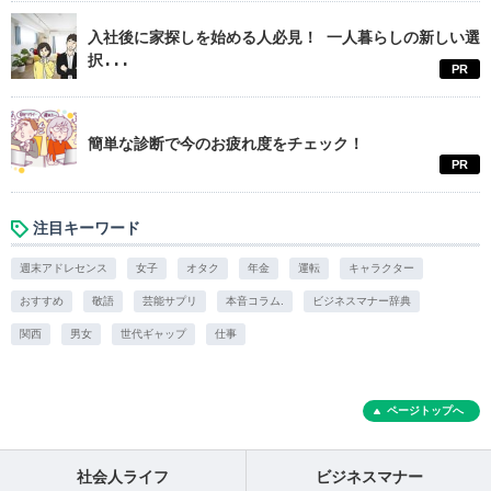
入社後に家探しを始める人必見！ 一人暮らしの新しい選
択...
PR
簡単な診断で今のお疲れ度をチェック！
PR
注目キーワード
週末アドレセンス
女子
オタク
年金
運転
キャラクター
おすすめ
敬語
芸能サプリ
本音コラム.
ビジネスマナー辞典
関西
男女
世代ギャップ
仕事
ページトップへ
社会人ライフ
ビジネスマナー