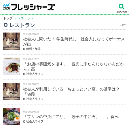
トップ
＞ レストラン
レストラン
21件
更新:2017/06/22
社会人に聞いた！ 学生時代に「社会人になってボーナス
が出
給料・年収
更新:2017/12/27
「お店の雰囲気を壊す」「観光に来たんじゃないんだか
ら」高
社会人ライフ
更新:2017/06/22
社会人が利用している「ちょっといい店」の基準は？
「値段
社会人ライフ
更新:2018/04/18
「プリンの中央にアリ」「餃子の中に石」......。食べ
社会人ライフ