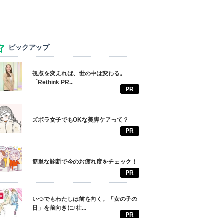
ピックアップ
視点を変えれば、世の中は変わる。
「Rethink PR...
PR
ズボラ女子でもOKな美脚ケアって？
PR
簡単な診断で今のお疲れ度をチェック！
PR
いつでもわたしは前を向く。「女の子の
日」を前向きに♪社...
PR