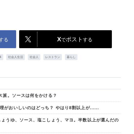
X
ポスト
する
で
する
事
社会人生活
社会人
レストラン
暮らし
ース派。ソースは何をかける？
おいしいのはどっち？ やはり8割以上が......
しょうゆ、ソース、塩こしょう、マヨ。半数以上が選んだの