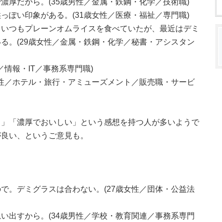
濃厚だから。(35歳男性／金属・鉄鋼・化学／技術職)
っぽい印象がある。(31歳女性／医療・福祉／専門職)
、いつもプレーンオムライスを食べていたが、最近はデミ
る。(29歳女性／金属・鉄鋼・化学／秘書・アシスタン
／情報・IT／事務系専門職)
女性／ホテル・旅行・アミューズメント／販売職・サービ
る」「濃厚でおいしい」という感想を持つ人が多いようで
が良い、というご意見も。
で。デミグラスは合わない。(27歳女性／団体・公益法
い出すから。(34歳男性／学校・教育関連／事務系専門