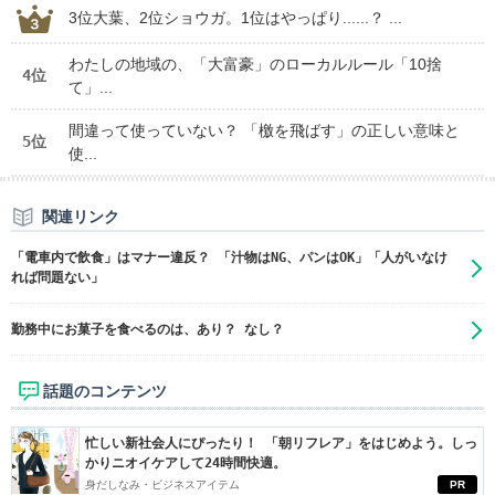
3位大葉、2位ショウガ。1位はやっぱり......？ ...
わたしの地域の、「大富豪」のローカルルール「10捨
4位
て」...
間違って使っていない？ 「檄を飛ばす」の正しい意味と
5位
使...
関連リンク
「電車内で飲食」はマナー違反？ 「汁物はNG、パンはOK」「人がいなけ
れば問題ない」
勤務中にお菓子を食べるのは、あり？ なし？
話題のコンテンツ
忙しい新社会人にぴったり！ 「朝リフレア」をはじめよう。しっ
かりニオイケアして24時間快適。
身だしなみ・ビジネスアイテム
PR