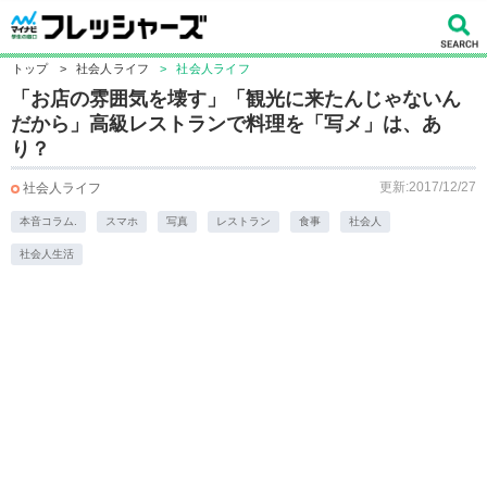
トップ
>
社会人ライフ
>
社会人ライフ
「お店の雰囲気を壊す」「観光に来たんじゃないん
だから」高級レストランで料理を「写メ」は、あ
り？
更新:2017/12/27
社会人ライフ
本音コラム.
スマホ
写真
レストラン
食事
社会人
社会人生活