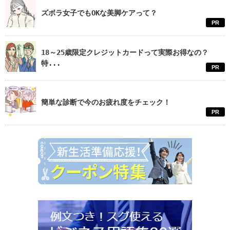
ズボラ女子でもOKな美脚ケアって？
PR
18～25歳限定クレジットカードって実際お得なの？
特...
PR
簡単な診断で今のお疲れ度をチェック！
PR