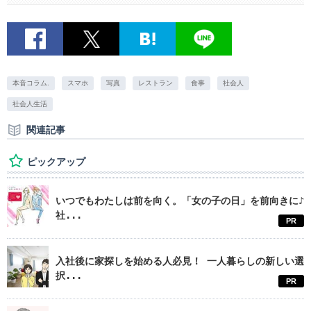
本音コラム.
スマホ
写真
レストラン
食事
社会人
社会人生活
関連記事
ピックアップ
いつでもわたしは前を向く。「女の子の日」を前向きに♪
社...
PR
入社後に家探しを始める人必見！ 一人暮らしの新しい選
択...
PR