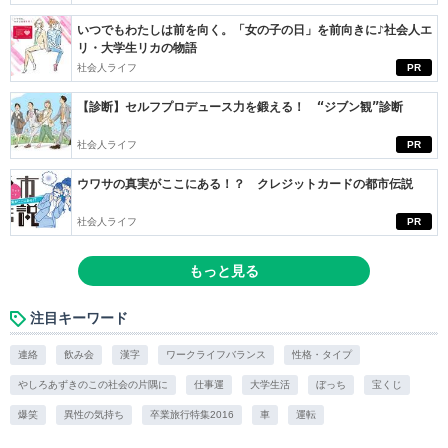
いつでもわたしは前を向く。「女の子の日」を前向きに♪社会人エ
リ・大学生リカの物語
社会人ライフ
PR
【診断】セルフプロデュース力を鍛える！ “ジブン観”診断
社会人ライフ
PR
ウワサの真実がここにある！？ クレジットカードの都市伝説
社会人ライフ
PR
もっと見る
注目キーワード
連絡
飲み会
漢字
ワークライフバランス
性格・タイプ
やしろあずきのこの社会の片隅に
仕事運
大学生活
ぼっち
宝くじ
爆笑
異性の気持ち
卒業旅行特集2016
車
運転