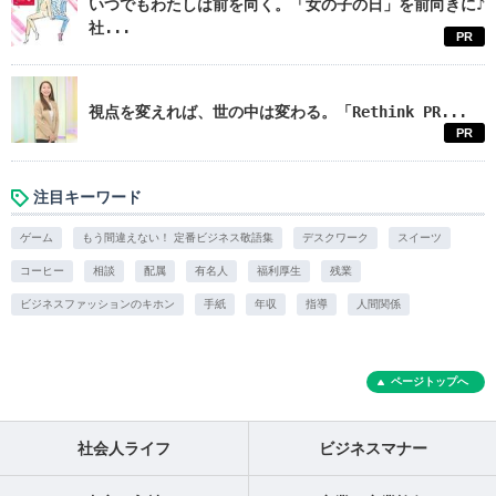
いつでもわたしは前を向く。「女の子の日」を前向きに♪
社...
PR
視点を変えれば、世の中は変わる。「Rethink PR...
PR
注目キーワード
ゲーム
もう間違えない！ 定番ビジネス敬語集
デスクワーク
スイーツ
コーヒー
相談
配属
有名人
福利厚生
残業
ビジネスファッションのキホン
手紙
年収
指導
人間関係
ページトップへ
社会人ライフ
ビジネスマナー