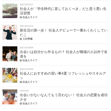
更新:2022/01/17
社会人が「学生時代に直しておくべき」だと思う悪い生
活習慣
社会人ライフ
更新:2021/01/19
新生活の第一歩！ 社会人デビューで一番わくわくしてい
たこ
入社準備
更新:2017/06/09
出会いは自分から作るもの？ 社会人が職場の人以外で友
達を
社会人ライフ
更新:2017/06/09
社会人におすすめの習い事4選 リフレッシュやスキルア
ッ
社会人ライフ
2016/10/25
出会いがないなんてもう言わない！ 社会人の恋愛を成功
させ
社会人ライフ