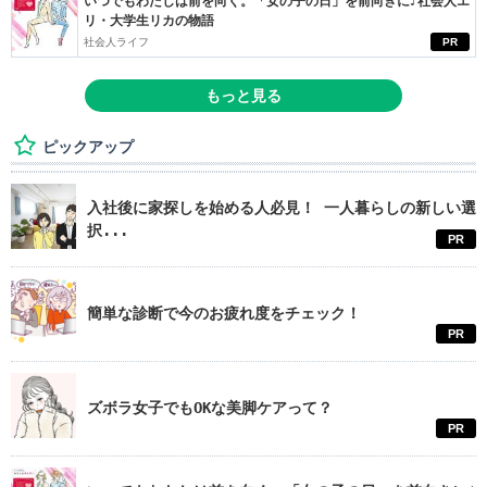
いつでもわたしは前を向く。「女の子の日」を前向きに♪社会人エ
リ・大学生リカの物語
社会人ライフ
PR
もっと見る
ピックアップ
入社後に家探しを始める人必見！ 一人暮らしの新しい選
択...
PR
簡単な診断で今のお疲れ度をチェック！
PR
ズボラ女子でもOKな美脚ケアって？
PR