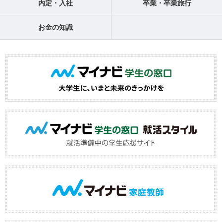
内定・入社
卒業・卒業旅行
お金の知識