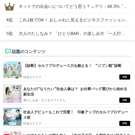
ネットでの出会いについてどう思う？→アリ：48.3%「...
4位
これ1枚でOK！ おしゃれに見えるビジネスファッション...
5位
大人のたしなみ？ 「ひとりBAR」の楽しみ方「一人打...
話題のコンテンツ
【診断】セルフプロデュース力を鍛える！ “ジブン観”診断
社会人ライフ
PR
あなたの“なりたい”社会人像は？ お仕事バッグ選びから始める
新生活
身だしなみ・ビジネスアイテム
PR
社会人デビューもこれで完璧！ 印象アップのセルフプロデュー
ス術
社会人ライフ
PR