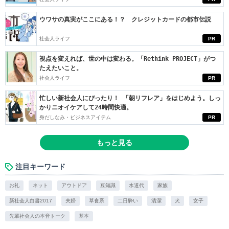
ウワサの真実がここにある！？ クレジットカードの都市伝説
社会人ライフ
PR
視点を変えれば、世の中は変わる。「Rethink PROJECT」がつ
たえたいこと。
社会人ライフ
PR
忙しい新社会人にぴったり！ 「朝リフレア」をはじめよう。しっ
かりニオイケアして24時間快適。
身だしなみ・ビジネスアイテム
PR
もっと見る
注目キーワード
お礼
ネット
アウトドア
豆知識
水道代
家族
新社会人白書2017
夫婦
草食系
二日酔い
清潔
犬
女子
先輩社会人の本音トーク
基本