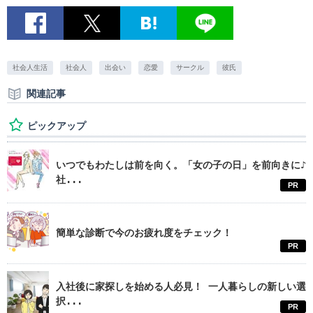
社会人生活
社会人
出会い
恋愛
サークル
彼氏
関連記事
ピックアップ
いつでもわたしは前を向く。「女の子の日」を前向きに♪
社...
PR
簡単な診断で今のお疲れ度をチェック！
PR
入社後に家探しを始める人必見！ 一人暮らしの新しい選
択...
PR