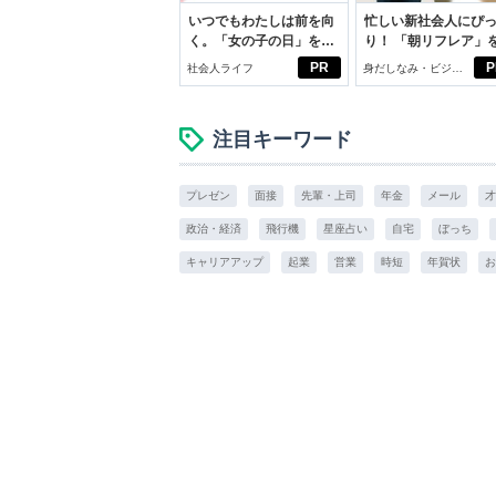
いつでもわたしは前を向
忙しい新社会人にぴ
く。「女の子の日」を前
り！ 「朝リフレア」
向きに♪社会人エリ・大
じめよう。しっかり
PR
P
社会人ライフ
身だしなみ・ビジネ
学生リカの物語
イケアして24時間快
スアイテム
注目キーワード
プレゼン
面接
先輩・上司
年金
メール
才
政治・経済
飛行機
星座占い
自宅
ぼっち
キャリアアップ
起業
営業
時短
年賀状
お