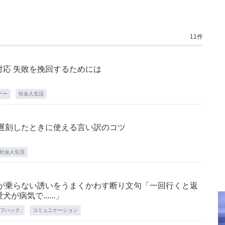
11件
対応 失敗を挽回するためには
ナー
社会人生活
に遅刻したときに使える言い訳のコツ
社会人生活
気が乗らない誘いをうまくかわす断り文句「一回行くと返
病気で......」
フハック.
コミュニケーション