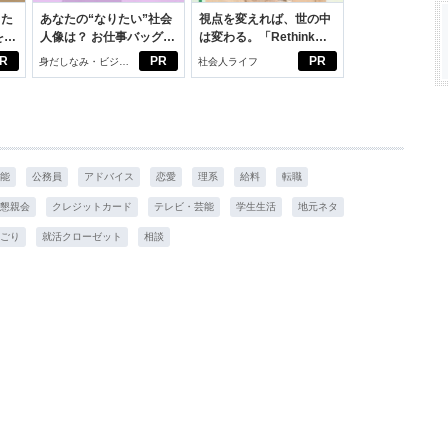
った
あなたの“なりたい”社会
視点を変えれば、世の中
をは
人像は？ お仕事バッグ選
は変わる。「Rethink
ニオ
びから始める新生活
PROJECT」がつたえた
R
PR
PR
身だしなみ・ビジネ
社会人ライフ
適。
いこと。
スアイテム
能
公務員
アドバイス
恋愛
理系
給料
転職
懇親会
クレジットカード
テレビ・芸能
学生生活
地元ネタ
ごり
就活クローゼット
相談