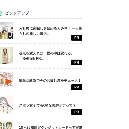
ピックアップ
入社後に家探しを始める人必見！ 一人暮
らしの新しい選択...
PR
視点を変えれば、世の中は変わる。
「Rethink PR...
PR
簡単な診断で今のお疲れ度をチェック！
PR
ズボラ女子でもOKな美脚ケアって？
PR
18～25歳限定クレジットカードって実際