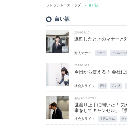
フレッシャーズトップ
＞ 言い訳
言い訳
2019/02/15
遅刻したときのマナーと
対人マナー
マナー
ビジネスマ
2015/11/17
今日から使える！ 会社
社会人ライフ
遅刻
言い訳
更新:2016/07/21
世渡り上手に聞いた！ 
事をしてキャンセル」「愛犬が
社会人ライフ
本音コラム.
ライ