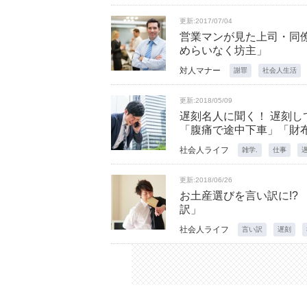
更新:2017/07/04
営業マンが見た上司・同
めらいなく坊主」
対人マナー
謝罪
社会人生活
更新:2018/05/09
遅刻名人に聞く！ 遅刻
「腹痛で途中下車」「財
社会人ライフ
雑学.
仕事
更新:2018/06/26
お土産選びを言い訳に!?
訳」
社会人ライフ
言い訳
遅刻