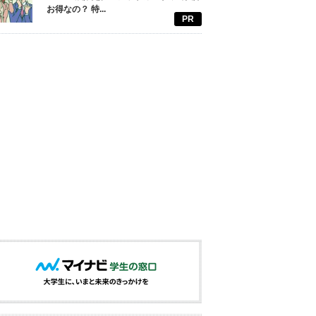
お得なの？ 特...
PR