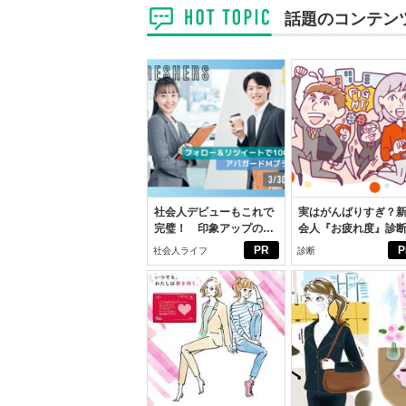
話題のコンテン
社会人デビューもこれで
実はがんばりすぎ？
完璧！ 印象アップのセ
会人『お疲れ度』診
ルフプロデュース術
PR
P
社会人ライフ
診断