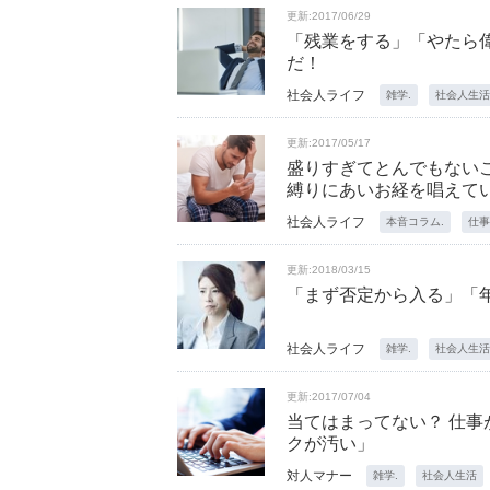
更新:2017/06/29
「残業をする」「やたら
だ！
社会人ライフ
雑学.
社会人生活
更新:2017/05/17
盛りすぎてとんでもない
縛りにあいお経を唱えて
社会人ライフ
本音コラム.
仕事
更新:2018/03/15
「まず否定から入る」「
社会人ライフ
雑学.
社会人生活
更新:2017/07/04
当てはまってない？ 仕事
クが汚い」
対人マナー
雑学.
社会人生活