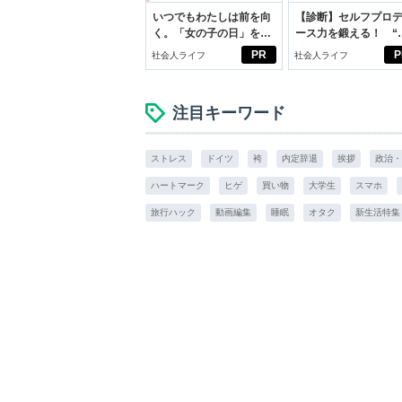
いつでもわたしは前を向
【診断】セルフプロ
く。「女の子の日」を前
ース力を鍛える！ “
向きに♪社会人エリ・大
ブン観”診断
PR
P
社会人ライフ
社会人ライフ
学生リカの物語
注目キーワード
ストレス
ドイツ
袴
内定辞退
挨拶
政治・
ハートマーク
ヒゲ
買い物
大学生
スマホ
旅行ハック
動画編集
睡眠
オタク
新生活特集