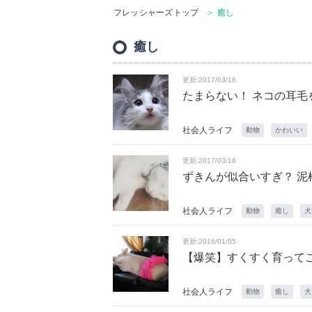
フレッシャーズトップ
＞ 癒し
癒し
更新:2017/03/16
たまらない！ ネコの耳毛
社会人ライフ
動物
かわいい
更新:2017/03/16
ずきんが似合いすぎ？ 泥
社会人ライフ
動物
癒し
犬
更新:2016/01/05
【爆笑】すくすく育ってこ
社会人ライフ
動物
癒し
犬