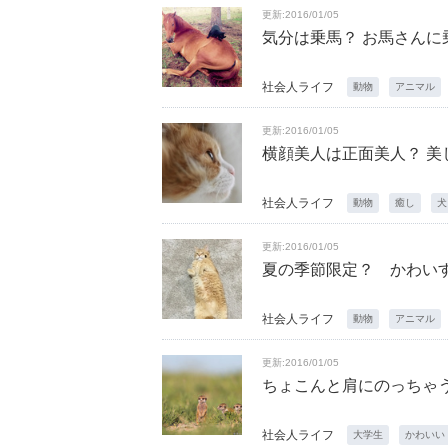
更新:2016/01/05
気分は乗馬？ お馬さんに
社会人ライフ
動物
アニマル
更新:2016/01/05
横顔美人は正面美人？ 美
社会人ライフ
動物
癒し
犬
更新:2016/01/05
夏の季節限定？ かわいす
社会人ライフ
動物
アニマル
更新:2016/01/05
ちょこんと肩にのっちゃ
社会人ライフ
大学生
かわいい