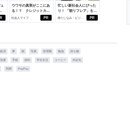
デュ
ウワサの真実がここにあ
忙しい新社会人にぴった
ジ
る！？ クレジットカー
り！ 「朝リフレア」をは
ドの都市伝説
じめよう。しっかりニオ
R
PR
PR
社会人ライフ
身だしなみ・ビジネ
イケアして24時間快適。
スアイテム
経済
夢
朝
写真
管理職
勉強
持ち物
洗濯
手紙
節約
学生生活
コーヒー
内定先
同期
PayPay