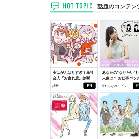
話題のコンテン
実はがんばりすぎ？新社
あなたの“なりたい”
会人『お疲れ度』診断
人像は？ お仕事バッ
びから始める新生活
PR
P
診断
身だしなみ・ビジネ
スアイテム