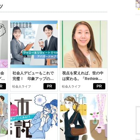
ツ
社会
社会人デビューもこれで
視点を変えれば、世の中
グ選
完璧！ 印象アップのセ
は変わる。「Rethink
ルフプロデュース術
PROJECT」がつたえた
R
PR
PR
社会人ライフ
社会人ライフ
いこと。