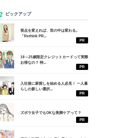
ピックアップ
視点を変えれば、世の中は変わる。
「Rethink PR...
PR
18～25歳限定クレジットカードって実際
お得なの？ 特...
PR
入社後に家探しを始める人必見！ 一人暮
らしの新しい選択...
PR
ズボラ女子でもOKな美脚ケアって？
PR