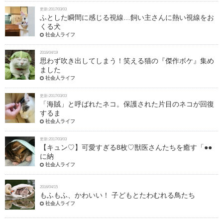
更新:2017/03/03
ふとした瞬間に感じる視線…飼い主さんに熱い視線をお
くる犬
社会人ライフ
2016/04/19
思わず吹き出してしまう！笑える猫の『傑作ボケ』集め
ました
社会人ライフ
更新:2017/03/03
「海賊」と呼ばれたネコ。保護された片目のネコが回復
するま
社会人ライフ
更新:2017/03/03
【キュン♡】可愛すぎる8枚♡獣医さんたちを癒す「●●
に納
社会人ライフ
2016/04/15
もふもふ、かわいい！ 子どもとたわむれる鳥たち
社会人ライフ