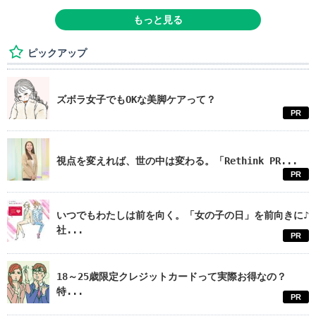
もっと見る
ピックアップ
ズボラ女子でもOKな美脚ケアって？
PR
視点を変えれば、世の中は変わる。「Rethink PR...
PR
いつでもわたしは前を向く。「女の子の日」を前向きに♪
社...
PR
18～25歳限定クレジットカードって実際お得なの？
特...
PR