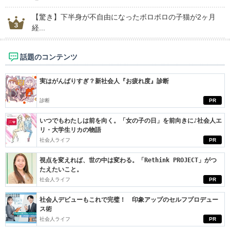
【驚き】下半身が不自由になったボロボロの子猫が2ヶ月
経...
話題のコンテンツ
実はがんばりすぎ？新社会人『お疲れ度』診断
診断
PR
いつでもわたしは前を向く。「女の子の日」を前向きに♪社会人エ
リ・大学生リカの物語
社会人ライフ
PR
視点を変えれば、世の中は変わる。「Rethink PROJECT」がつ
たえたいこと。
社会人ライフ
PR
社会人デビューもこれで完璧！ 印象アップのセルフプロデュー
ス術
社会人ライフ
PR