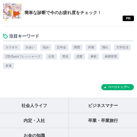
簡単な診断で今のお疲れ度をチェック！
PR
注目キーワード
カラオケ
出会い
悩み
忘年会
関西
外国
憧れ
大学生活
Z世代pickフレッシャーズ
出世
男女
恋愛
鼻歌
体調管理
友達
ページトップへ
社会人ライフ
ビジネスマナー
内定・入社
卒業・卒業旅行
お金の知識