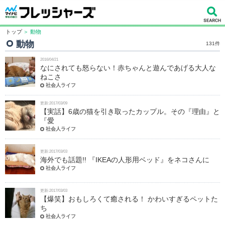
トップ
＞ 動物
動物
131件
2016/04/21
なにされても怒らない！赤ちゃんと遊んであげる大人な
ねこさ
社会人ライフ
更新:2017/03/09
【実話】6歳の猫を引き取ったカップル。その『理由』と
『愛
社会人ライフ
更新:2017/03/03
海外でも話題!! 『IKEAの人形用ベッド』をネコさんに
社会人ライフ
更新:2017/03/03
【爆笑】おもしろくて癒される！ かわいすぎるペットた
ち
社会人ライフ