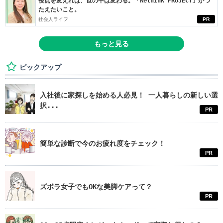
視点を変えれば、世の中は変わる。「Rethink PROJECT」がつ
たえたいこと。
社会人ライフ
PR
もっと見る
ピックアップ
入社後に家探しを始める人必見！ 一人暮らしの新しい選
択...
PR
簡単な診断で今のお疲れ度をチェック！
PR
ズボラ女子でもOKな美脚ケアって？
PR