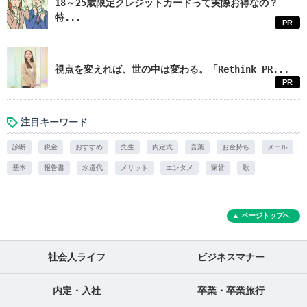
18～25歳限定クレジットカードって実際お得なの？
特...
PR
視点を変えれば、世の中は変わる。「Rethink PR...
PR
注目キーワード
診断
税金
おすすめ
先生
内定式
言葉
お金持ち
メール
基本
報告書
水道代
メリット
エンタメ
家賃
歌
ページトップへ
社会人ライフ
ビジネスマナー
内定・入社
卒業・卒業旅行