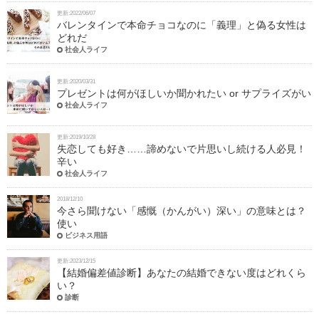
更新:2022/06/07
バレンタインで本命チョコなのに「義理」と偽る女性は
どれだ
社会人ライフ
更新:2020/03/31
プレゼントは何がほしいか聞かれたい or サプライズがい
社会人ライフ
更新:2019/10/28
失恋しても好き……諦めないで片思いし続ける人必見！
辛い
社会人ライフ
2018/12/10
今さら聞けない「感慨（かんがい）深い」の意味とは？
使い
ビジネス用語
更新:2023/12/15
【結婚偏差値診断】あなたの結婚できない度はどれくら
い？
診断