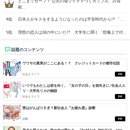
どこまでセーフ？ 公共の場でイチャつくカップル、許容
範...
4位
日本人がキスをするようになったのは平安時代から!? 「...
5位
理想の恋人は頭の中にいた!? 大学生に聞く「想像上で付...
話題のコンテンツ
ウワサの真実がここにある！？ クレジットカードの都市伝説
社会人ライフ
PR
いつでもわたしは前を向く。「女の子の日」を前向きに♪社会人エ
リ・大学生リカの物語
社会人ライフ
PR
実はがんばりすぎ？新社会人『お疲れ度』診断
診断
PR