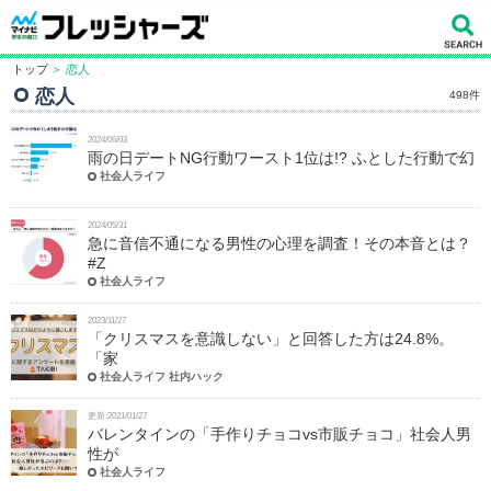
トップ
＞ 恋人
恋人
498件
2024/06/03
雨の日デートNG行動ワースト1位は!? ふとした行動で幻
社会人ライフ
2024/05/31
急に音信不通になる男性の心理を調査！その本音とは？
#Z
社会人ライフ
2023/11/27
「クリスマスを意識しない」と回答した方は24.8%。
「家
社会人ライフ 社内ハック
更新:2021/01/27
バレンタインの「手作りチョコvs市販チョコ」社会人男
性が
社会人ライフ