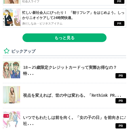
社会人ライフ
PR
忙しい新社会人にぴったり！ 「朝リフレア」をはじめよう。しっ
かりニオイケアして24時間快適。
身だしなみ・ビジネスアイテム
PR
もっと見る
ピックアップ
18～25歳限定クレジットカードって実際お得なの？
特...
PR
視点を変えれば、世の中は変わる。「Rethink PR...
PR
いつでもわたしは前を向く。「女の子の日」を前向きに♪
社...
PR