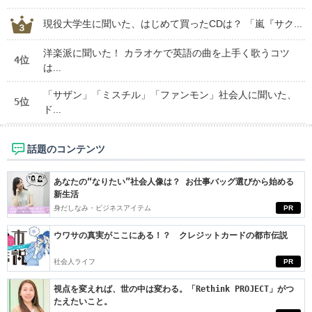
現役大学生に聞いた、はじめて買ったCDは？ 「嵐『サク...
洋楽派に聞いた！ カラオケで英語の曲を上手く歌うコツ
4位
は...
「サザン」「ミスチル」「ファンモン」社会人に聞いた、
5位
ド...
話題のコンテンツ
あなたの“なりたい”社会人像は？ お仕事バッグ選びから始める
新生活
身だしなみ・ビジネスアイテム
PR
ウワサの真実がここにある！？ クレジットカードの都市伝説
社会人ライフ
PR
視点を変えれば、世の中は変わる。「Rethink PROJECT」がつ
たえたいこと。