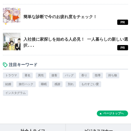
簡単な診断で今のお疲れ度をチェック！
PR
入社後に家探しを始める人必見！ 一人暮らしの新しい選
択...
PR
注目キーワード
トラウマ
署名
異性
接客
バッグ
香り
指導
持ち物
結婚
旅行ハック
睡眠
感謝
別れ
ものすごい愛
インスタグラム
ページトップへ