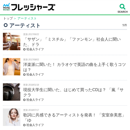
トップ
＞ アーティスト
アーティスト
5件
更新:2017/06/22
「サザン」「ミスチル」「ファンモン」社会人に聞い
た、ドラ
社会人ライフ
更新:2017/08/02
洋楽派に聞いた！ カラオケで英語の曲を上手く歌うコツ
は？
社会人ライフ
更新:2018/01/18
現役大学生に聞いた、はじめて買ったCDは？ 「嵐『サ
クラ
社会人ライフ
更新:2018/07/17
歌詞に共感できるアーティストを発表！ 「安室奈美恵」
「ゆ
社会人ライフ