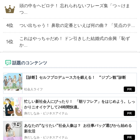
頭の中をヘビロテ！ 忘れられないフレーズ集「つ～けま
つ...
4位
つい出ちゃう！ 鼻歌の定番といえば何の曲？ 「笑点のテ...
これはやっちゃだめ！ ドン引きした結婚式の余興「恥ず
5位
か...
話題のコンテンツ
【診断】セルフプロデュース力を鍛える！ “ジブン観”診断
社会人ライフ
PR
忙しい新社会人にぴったり！ 「朝リフレア」をはじめよう。しっ
かりニオイケアして24時間快適。
身だしなみ・ビジネスアイテム
PR
あなたの“なりたい”社会人像は？ お仕事バッグ選びから始める
新生活
身だしなみ・ビジネスアイテム
PR