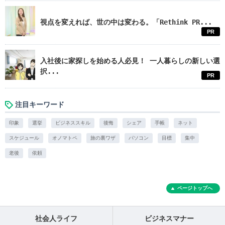
視点を変えれば、世の中は変わる。「Rethink PR...
PR
入社後に家探しを始める人必見！ 一人暮らしの新しい選
択...
PR
注目キーワード
印象
選挙
ビジネススキル
後悔
シェア
手帳
ネット
スケジュール
オノマトペ
旅の裏ワザ
パソコン
目標
集中
老後
依頼
ページトップへ
社会人ライフ
ビジネスマナー