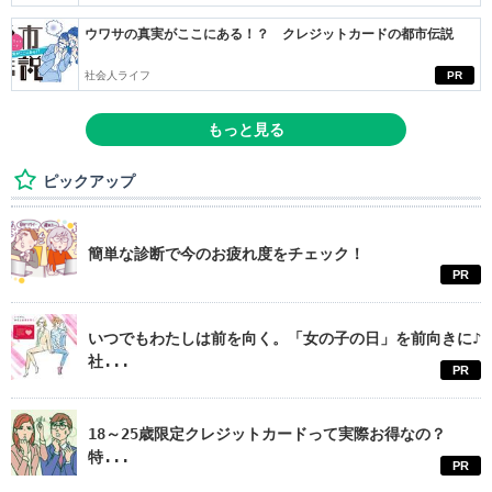
ウワサの真実がここにある！？ クレジットカードの都市伝説
社会人ライフ
PR
もっと見る
ピックアップ
簡単な診断で今のお疲れ度をチェック！
PR
いつでもわたしは前を向く。「女の子の日」を前向きに♪
社...
PR
18～25歳限定クレジットカードって実際お得なの？
特...
PR