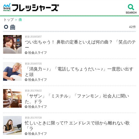
トップ
＞ 曲
曲
42件
更新:2016/03/07
つい出ちゃう！ 鼻歌の定番といえば何の曲？ 「笑点のテ
ー
社会人ライフ
更新:2016/07/20
「消臭力～♪」「電話してちょうだい～♪」一度思い出す
と頭
社会人ライフ
更新:2017/06/22
「サザン」「ミスチル」「ファンモン」社会人に聞い
た、ドラ
社会人ライフ
更新:2017/07/28
忙しいときに限って!? エンドレスで頭から離れない歌
「ラ
社会人ライフ