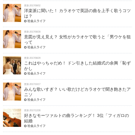
更新:2017/08/02
洋楽派に聞いた！ カラオケで英語の曲を上手く歌うコツ
は？
社会人ライフ
更新:2017/08/28
意図が見え見え？ 女性がカラオケで歌うと「男ウケを狙
って
社会人ライフ
更新:2017/08/29
これはやっちゃだめ！ ドン引きした結婚式の余興「恥ず
かし
社会人ライフ
更新:2017/10/17
みんな歌いすぎ？ いい歌だけどカラオケで聞き飽きたア
ニソ
社会人ライフ
更新:2017/12/28
好きなモーツァルトの曲ランキング！ 3位「フィガロの
結婚
社会人ライフ