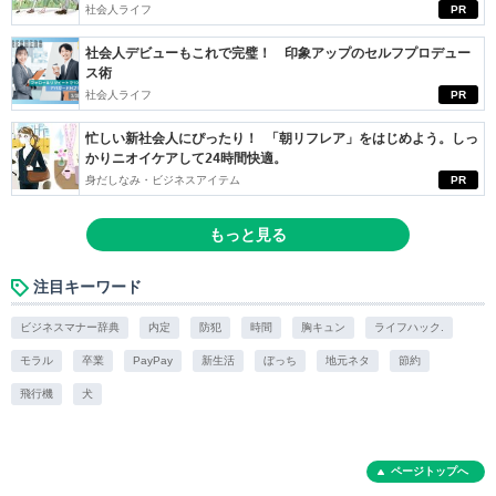
社会人ライフ
PR
社会人デビューもこれで完璧！ 印象アップのセルフプロデュー
ス術
社会人ライフ
PR
忙しい新社会人にぴったり！ 「朝リフレア」をはじめよう。しっ
かりニオイケアして24時間快適。
身だしなみ・ビジネスアイテム
PR
もっと見る
注目キーワード
ビジネスマナー辞典
内定
防犯
時間
胸キュン
ライフハック.
モラル
卒業
PayPay
新生活
ぼっち
地元ネタ
節約
飛行機
犬
ページトップへ