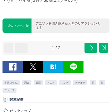
・うんざりする(女性／50歳以上／その他)
アニソンを聞き飽きたときのリアクションと
次のページ
は？
1 / 2
本音コラム.
調査
音楽
アニメ
マンガ
カラオケ
歌
曲
ニュース
関連記事
ピックアップ