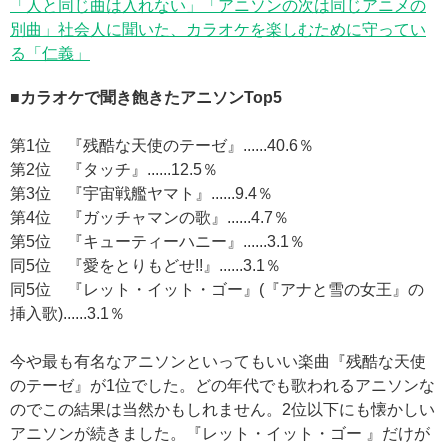
「人と同じ曲は入れない」「アニソンの次は同じアニメの
別曲」社会人に聞いた、カラオケを楽しむために守ってい
る「仁義」
■カラオケで聞き飽きたアニソンTop5
第1位 『残酷な天使のテーゼ』......40.6％
第2位 『タッチ』......12.5％
第3位 『宇宙戦艦ヤマト』......9.4％
第4位 『ガッチャマンの歌』......4.7％
第5位 『キューティーハニー』......3.1％
同5位 『愛をとりもどせ!!』......3.1％
同5位 『レット・イット・ゴー』(『アナと雪の女王』の
挿入歌)......3.1％
今や最も有名なアニソンといってもいい楽曲『残酷な天使
のテーゼ』が1位でした。どの年代でも歌われるアニソンな
のでこの結果は当然かもしれません。2位以下にも懐かしい
アニソンが続きました。『レット・イット・ゴー 』だけが