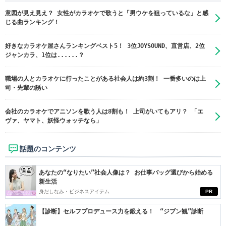
意図が見え見え？ 女性がカラオケで歌うと「男ウケを狙っているな」と感
じる曲ランキング！
好きなカラオケ屋さんランキングベスト5！ 3位JOYSOUND、直営店、2位
ジャンカラ、1位は......？
職場の人とカラオケに行ったことがある社会人は約3割！ 一番多いのは上
司・先輩の誘い
会社のカラオケでアニソンを歌う人は8割も！ 上司がいてもアリ？ 「エ
ヴァ、ヤマト、妖怪ウォッチなら」
話題のコンテンツ
あなたの“なりたい”社会人像は？ お仕事バッグ選びから始める
新生活
身だしなみ・ビジネスアイテム
PR
【診断】セルフプロデュース力を鍛える！ “ジブン観”診断