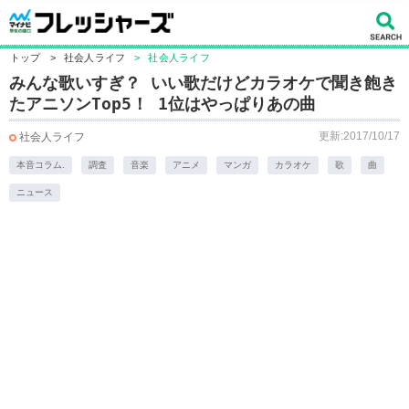
トップ
>
社会人ライフ
>
社会人ライフ
みんな歌いすぎ？ いい歌だけどカラオケで聞き飽き
たアニソンTop5！ 1位はやっぱりあの曲
更新:2017/10/17
社会人ライフ
本音コラム.
調査
音楽
アニメ
マンガ
カラオケ
歌
曲
ニュース