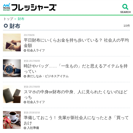
トップ
＞ 財布
財布
10件
2017/06/06
平日財布にいくらお金を持ち歩いている？ 社会人の平均
金額
社会人ライフ
更新:2017/06/09
時計やバッグ……「一生もの」だと思えるアイテムを持
ってい
身だしなみ・ビジネスアイテム
更新:2017/06/09
スマホの中身or財布の中身、人に見られたくないのはど
っち
社会人ライフ
更新:2019/10/16
準備しておこう！ 先輩が新社会人になったとき「買って
おけ
入社準備