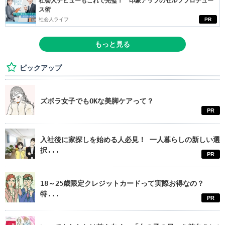
社会人デビューもこれで完璧！ 印象アップのセルフプロデュー
ス術
社会人ライフ
PR
もっと見る
ピックアップ
ズボラ女子でもOKな美脚ケアって？
PR
入社後に家探しを始める人必見！ 一人暮らしの新しい選
択...
PR
18～25歳限定クレジットカードって実際お得なの？
特...
PR