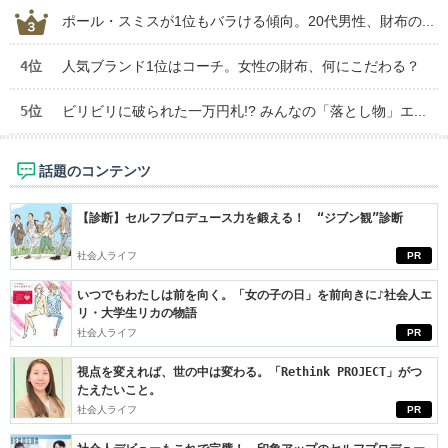
ポール・スミスが1位もバラける傾向。20代男性、財布の...
4位
人気ブランド1位はコーチ。女性の財布、何にこだわる？
5位
ビリビリに破られた一万円札!? みんなの「落とし物」エ...
話題のコンテンツ
【診断】セルフプロデュース力を鍛える！ “ジブン観”診断
社会人ライフ
PR
いつでもわたしは前を向く。「女の子の日」を前向きに♪社会人エ
リ・大学生リカの物語
社会人ライフ
PR
視点を変えれば、世の中は変わる。「Rethink PROJECT」がつ
たえたいこと。
社会人ライフ
PR