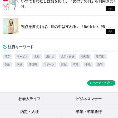
いつでもわたしは前を向く。「女の子の日」を前向きに♪
社...
PR
視点を変えれば、世の中は変わる。「Rethink PR...
PR
注目キーワード
活字
サービス
出勤
思い出
兄弟・姉妹
初対面
専門家.
失敗
同僚
管理職
スポーツ
変化
有給
手紙
謝罪
ページトップへ
社会人ライフ
ビジネスマナー
内定・入社
卒業・卒業旅行