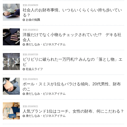
更新:2016/09/29
社会人のお財布事情。いつもいくらくらい持ち歩いてい
る？
お金の知識
更新:2018/06/13
洋服だけでなく小物もチェックされていた!? デキる社
会人
身だしなみ・ビジネスアイテム
更新:2016/07/26
ビリビリに破られた一万円札!? みんなの「落とし物」エ
ピ
社会人ライフ
更新:2016/06/21
ポール・スミスが1位もバラける傾向。20代男性、財布
のこ
身だしなみ・ビジネスアイテム
更新:2016/06/21
人気ブランド1位はコーチ。女性の財布、何にこだわる？
身だしなみ・ビジネスアイテム