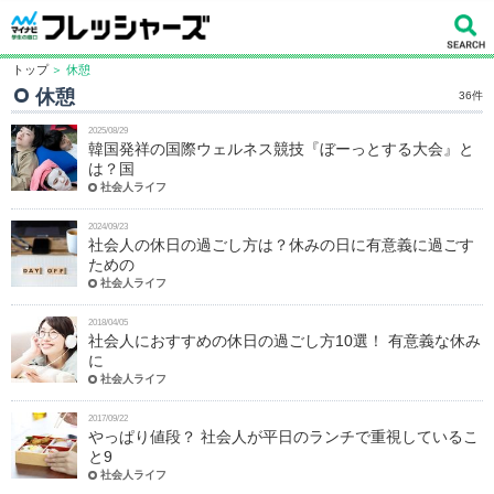
トップ
＞ 休憩
休憩
36件
2025/08/29
韓国発祥の国際ウェルネス競技『ぼーっとする大会』と
は？国
社会人ライフ
2024/09/23
社会人の休日の過ごし方は？休みの日に有意義に過ごす
ための
社会人ライフ
2018/04/05
社会人におすすめの休日の過ごし方10選！ 有意義な休み
に
社会人ライフ
2017/09/22
やっぱり値段？ 社会人が平日のランチで重視しているこ
と9
社会人ライフ