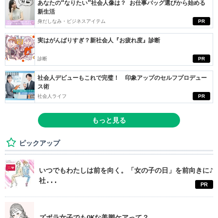
あなたの“なりたい”社会人像は？ お仕事バッグ選びから始める
新生活
身だしなみ・ビジネスアイテム
PR
実はがんばりすぎ？新社会人『お疲れ度』診断
診断
PR
社会人デビューもこれで完璧！ 印象アップのセルフプロデュー
ス術
社会人ライフ
PR
もっと見る
ピックアップ
いつでもわたしは前を向く。「女の子の日」を前向きに♪
社...
PR
ズボラ女子でもOKな美脚ケアって？