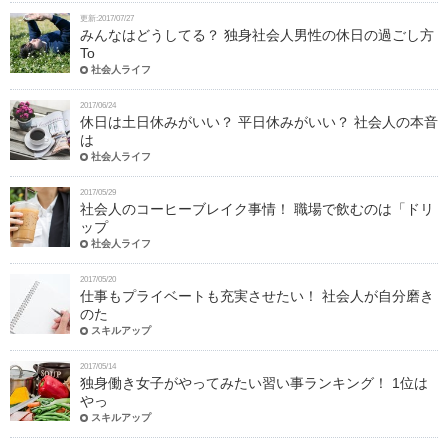
更新:2017/07/27
みんなはどうしてる？ 独身社会人男性の休日の過ごし方
To
社会人ライフ
2017/06/24
休日は土日休みがいい？ 平日休みがいい？ 社会人の本音
は
社会人ライフ
2017/05/29
社会人のコーヒーブレイク事情！ 職場で飲むのは「ドリ
ップ
社会人ライフ
2017/05/20
仕事もプライベートも充実させたい！ 社会人が自分磨き
のた
スキルアップ
2017/05/14
独身働き女子がやってみたい習い事ランキング！ 1位は
やっ
スキルアップ