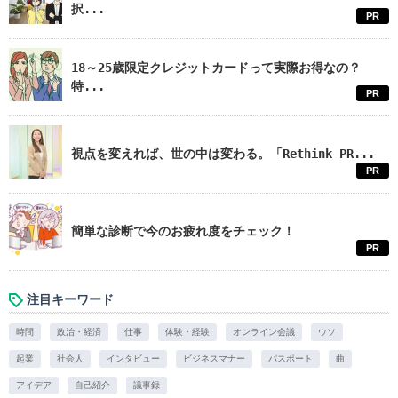
択...
PR
18～25歳限定クレジットカードって実際お得なの？
特...
PR
視点を変えれば、世の中は変わる。「Rethink PR...
PR
簡単な診断で今のお疲れ度をチェック！
PR
注目キーワード
時間
政治・経済
仕事
体験・経験
オンライン会議
ウソ
起業
社会人
インタビュー
ビジネスマナー
パスポート
曲
アイデア
自己紹介
議事録