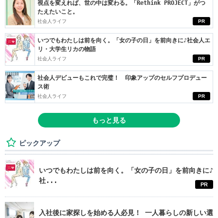
視点を変えれば、世の中は変わる。「Rethink PROJECT」がつ
たえたいこと。
社会人ライフ
PR
いつでもわたしは前を向く。「女の子の日」を前向きに♪社会人エ
リ・大学生リカの物語
社会人ライフ
PR
社会人デビューもこれで完璧！ 印象アップのセルフプロデュー
ス術
社会人ライフ
PR
もっと見る
ピックアップ
いつでもわたしは前を向く。「女の子の日」を前向きに♪
社...
PR
入社後に家探しを始める人必見！ 一人暮らしの新しい選