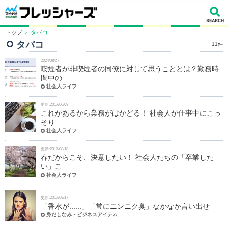
トップ
＞ タバコ
タバコ
11件
2024/08/27
喫煙者が非喫煙者の同僚に対して思うこととは？勤務時
間中の
社会人ライフ
更新:2017/06/09
これがあるから業務がはかどる！ 社会人が仕事中にこっ
そり
社会人ライフ
更新:2017/08/18
春だからこそ、決意したい！ 社会人たちの「卒業した
い」こ
社会人ライフ
更新:2017/08/17
「香水が......」「常にニンニク臭」なかなか言い出せ
身だしなみ・ビジネスアイテム