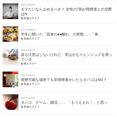
更新:2018/01/09
モテたいなら止めるべき？ 女性の7割が喫煙者との交際
はN
社会人ライフ
更新:2018/05/28
学生に聞いた「若者の●●離れ」の実態...... 「車」
社会人ライフ
更新:2018/07/09
誰も注意はしないけれど、実はかなりヒンシュクを買っ
ている
対人マナー
更新:2018/07/24
喫煙可能な場所でも非喫煙者がいたらタバコはNG？
社会人ライフ
更新:2018/08/06
タバコ、ゲーム、婚活......。「もうええわ！」と思っ
社会人ライフ