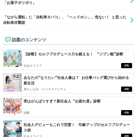
「お菓子ボリボリ」
「ながら運転」に「自転車タバコ」、「ヘッドホン」。危ない！ と思った
自転車目撃談
話題のコンテンツ
【診断】セルフプロデュース力を鍛える！ “ジブン観”診断
社会人ライフ
PR
あなたの“なりたい”社会人像は？ お仕事バッグ選びから始める
新生活
身だしなみ・ビジネスアイテム
PR
実はがんばりすぎ？新社会人『お疲れ度』診断
診断
PR
社会人デビューもこれで完璧！ 印象アップのセルフプロデュー
ス術
社会人ライフ
PR