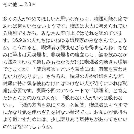
その他......2.8％
多くの人がやめてほしいと思いながらも、喫煙可能な席で
あれば何もいわないようです。喫煙は大人に与えられてい
る権利ですから、みなさん表面上ではそれを認めていま
す。16.9％の人たちはいわゆる嫌煙家のみなさんでしょう
か。こうなると、喫煙者が我慢せざるを得ませんね。ちな
みに筆者は元喫煙者。非喫煙者の腹立ちも、酒を飲みなが
ら煙をくゆらす楽しみもわかるだけに喫煙者の嘆きも理解
できますが、「健康被害」という言葉には、有無を言わさ
ない力があります。もちろん、喘息の人や妊婦さんなど、
健康に特に気を使わなければいけない人が近くにいれば配
慮は必要です。実際今回のアンケートで「喫煙者」と答え
たほとんどのみなさんが、「吸わない人がいれば吸わな
い」、「煙の方向を気にする」と回答。喫煙者はもうすで
にかなり気を使わざるを得ない状況です。お互いが気持ち
よく過ごすためには、少し譲りあう気持ちがあってもいい
のではないでしょうか。