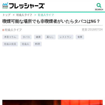
トップ
>
社会人ライフ
>
社会人ライフ
喫煙可能な場所でも非喫煙者がいたらタバコはNG？
更新:2018/07/24
社会人ライフ
本音コラム.
タバコ
健康
暮らし
レストラン
食事
社会人生活
社会人
料理