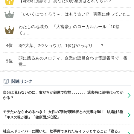
【嫌われ度診断】 あなたの好感度はどれくらい？
「いいくにつくろう～」はもう古い!? 実際に使っていた...
わたしの地域の、「大富豪」のローカルルール「10捨
て」...
4位
3位大葉、2位ショウガ。1位はやっぱり......？ ...
頭に残るあのメロディ。企業の語呂合わせ電話番号で一番
5位
覚...
関連リンク
自分は吸わないのに、友だちが部屋で喫煙......。退去時に清掃代ってか
かる？
モテたいなら止めるべき？ 女性の7割が喫煙者との交際はNO！ 結婚は8割
「キスの味が嫌」「健康面が心配」
社会人ドライバーに聞いた、助手席でされたらイラッとすること「寝る」