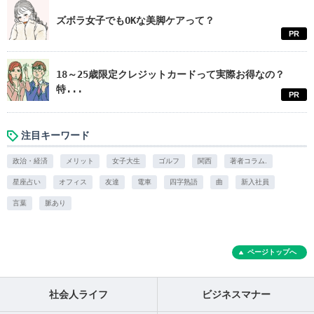
ズボラ女子でもOKな美脚ケアって？
PR
18～25歳限定クレジットカードって実際お得なの？
特...
PR
注目キーワード
政治・経済
メリット
女子大生
ゴルフ
関西
著者コラム.
星座占い
オフィス
友達
電車
四字熟語
曲
新入社員
言葉
脈あり
ページトップへ
社会人ライフ
ビジネスマナー