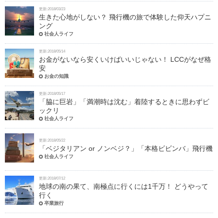
更新:2018/03/23
生きた心地がしない？ 飛行機の旅で体験した仰天ハプニ
ング
社会人ライフ
更新:2018/05/14
お金がないなら安くいけばいいじゃない！ LCCがなぜ格
安
お金の知識
更新:2018/05/17
「脇に巨岩」「満潮時は沈む」着陸するときに思わずビ
ックリ
社会人ライフ
更新:2018/05/22
「ベジタリアン or ノンベジ？」「本格ビビンバ」飛行機
社会人ライフ
更新:2018/07/12
地球の南の果て、南極点に行くには1千万！ どうやって
行く
卒業旅行