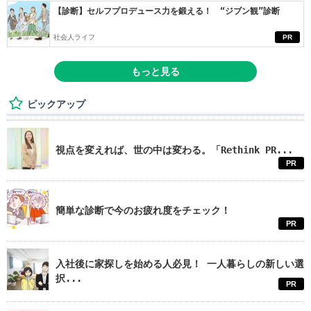
【診断】セルフプロデュース力を鍛える！ “ジブン観”診断
社会人ライフ
PR
もっと見る
ピックアップ
視点を変えれば、世の中は変わる。「Rethink PR...
PR
簡単な診断で今のお疲れ度をチェック！
PR
入社後に家探しを始める人必見！ 一人暮らしの新しい選
択...
PR