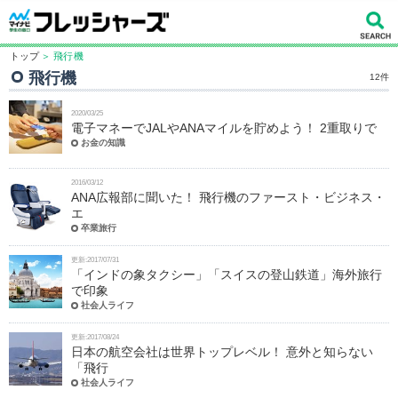
トップ
＞ 飛行機
飛行機
12件
2020/03/25
電子マネーでJALやANAマイルを貯めよう！ 2重取りで
お金の知識
2016/03/12
ANA広報部に聞いた！ 飛行機のファースト・ビジネス・
エ
卒業旅行
更新:2017/07/31
「インドの象タクシー」「スイスの登山鉄道」海外旅行
で印象
社会人ライフ
更新:2017/08/24
日本の航空会社は世界トップレベル！ 意外と知らない
「飛行
社会人ライフ