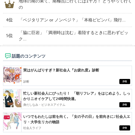
地球の南の果て、南極点に行くには1千万！ どうやって行く
の
4位
「ベジタリアン or ノンベジ？」「本格ビビンバ」飛行...
「脇に巨岩」「満潮時は沈む」着陸するときに思わずビッ
5位
ク...
話題のコンテンツ
実はがんばりすぎ？新社会人『お疲れ度』診断
診断
PR
忙しい新社会人にぴったり！ 「朝リフレア」をはじめよう。しっ
かりニオイケアして24時間快適。
身だしなみ・ビジネスアイテム
PR
いつでもわたしは前を向く。「女の子の日」を前向きに♪社会人エ
リ・大学生リカの物語
社会人ライフ
PR