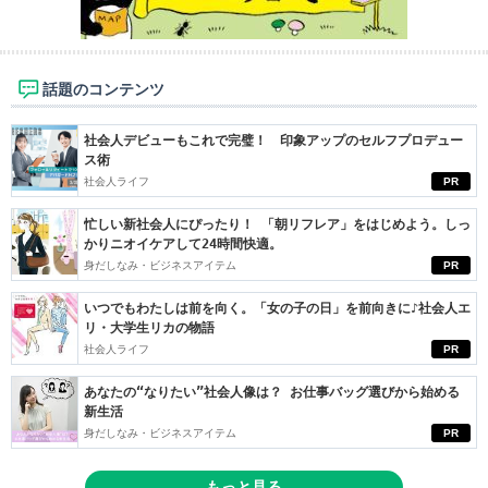
話題のコンテンツ
社会人デビューもこれで完璧！ 印象アップのセルフプロデュー
ス術
社会人ライフ
PR
忙しい新社会人にぴったり！ 「朝リフレア」をはじめよう。しっ
かりニオイケアして24時間快適。
身だしなみ・ビジネスアイテム
PR
いつでもわたしは前を向く。「女の子の日」を前向きに♪社会人エ
リ・大学生リカの物語
社会人ライフ
PR
あなたの“なりたい”社会人像は？ お仕事バッグ選びから始める
新生活
身だしなみ・ビジネスアイテム
PR
もっと見る