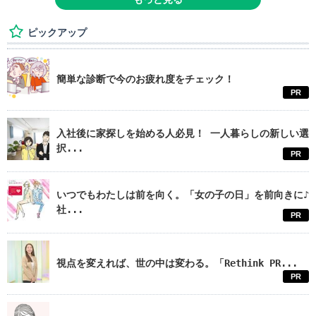
ピックアップ
簡単な診断で今のお疲れ度をチェック！
PR
入社後に家探しを始める人必見！ 一人暮らしの新しい選
択...
PR
いつでもわたしは前を向く。「女の子の日」を前向きに♪
社...
PR
視点を変えれば、世の中は変わる。「Rethink PR...
PR