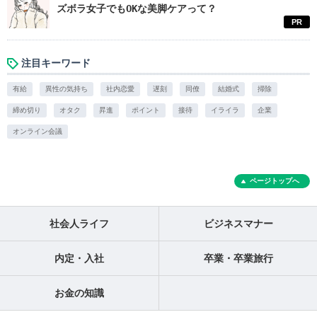
ズボラ女子でもOKな美脚ケアって？
PR
注目キーワード
有給
異性の気持ち
社内恋愛
遅刻
同僚
結婚式
掃除
締め切り
オタク
昇進
ポイント
接待
イライラ
企業
オンライン会議
ページトップへ
社会人ライフ
ビジネスマナー
内定・入社
卒業・卒業旅行
お金の知識