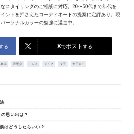
なスタイリングのご相談に対応。20〜50代まで年代を
ポイントを押さえたコーディネートの提案に定評あり。現
、パーソナルカラーの勉強に邁進中。
X
ポスト
する
で
する
卒業式
謝恩会
ドレス
メイク
女子
女子大生
法
」の思い出は？
票はどうしたらいい？