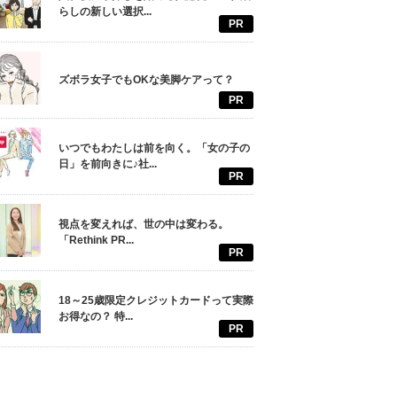
らしの新しい選択...
PR
ズボラ女子でもOKな美脚ケアって？
PR
いつでもわたしは前を向く。「女の子の
日」を前向きに♪社...
PR
視点を変えれば、世の中は変わる。
「Rethink PR...
PR
18～25歳限定クレジットカードって実際
お得なの？ 特...
PR