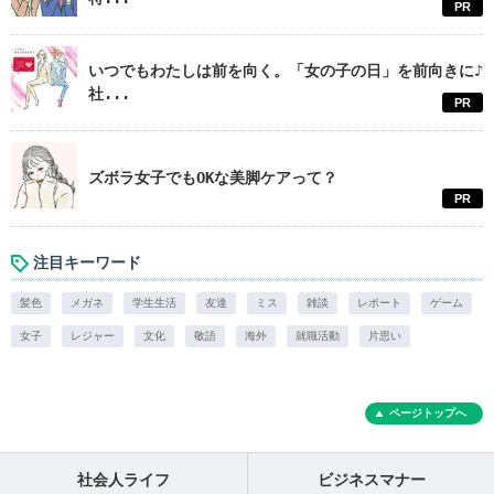
PR
いつでもわたしは前を向く。「女の子の日」を前向きに♪
社...
PR
ズボラ女子でもOKな美脚ケアって？
PR
注目キーワード
髪色
メガネ
学生生活
友達
ミス
雑談
レポート
ゲーム
女子
レジャー
文化
敬語
海外
就職活動
片思い
ページトップへ
社会人ライフ
ビジネスマナー