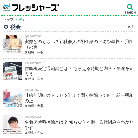
トップ
＞ 税金
税金
97件
更新:2024/07/10
実際どのくらい？新社会人の初任給の平均や年収・手取
りの実
給料・年収
更新:2022/12/29
住民税決定通知書とは？ もらえる時期と内容・用途を知
ろう
税金・年金
更新:2022/12/27
【給与明細のトリセツ】よく聞く控除って何？ 給与明細
の正
給料・年収
更新:2022/09/26
生命保険料控除とは？ 知らなきゃ損する仕組みをわかり
やす
税金・年金