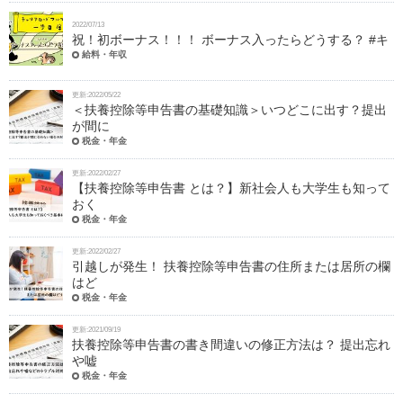
2022/07/13
祝！初ボーナス！！！ ボーナス入ったらどうする？ #キ
給料・年収
更新:2022/05/22
＜扶養控除等申告書の基礎知識＞いつどこに出す？提出
が間に
税金・年金
更新:2022/02/27
【扶養控除等申告書 とは？】新社会人も大学生も知って
おく
税金・年金
更新:2022/02/27
引越しが発生！ 扶養控除等申告書の住所または居所の欄
はど
税金・年金
更新:2021/09/19
扶養控除等申告書の書き間違いの修正方法は？ 提出忘れ
や嘘
税金・年金