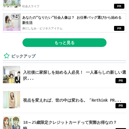
社会人ライフ
PR
あなたの“なりたい”社会人像は？ お仕事バッグ選びから始める
新生活
身だしなみ・ビジネスアイテム
PR
もっと見る
ピックアップ
入社後に家探しを始める人必見！ 一人暮らしの新しい選
択...
PR
視点を変えれば、世の中は変わる。「Rethink PR...
PR
18～25歳限定クレジットカードって実際お得なの？
特...