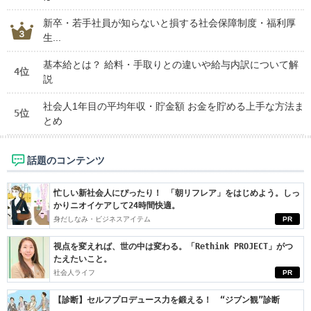
新卒・若手社員が知らないと損する社会保障制度・福利厚
生...
基本給とは？ 給料・手取りとの違いや給与内訳について解
4位
説
社会人1年目の平均年収・貯金額 お金を貯める上手な方法ま
5位
とめ
話題のコンテンツ
忙しい新社会人にぴったり！ 「朝リフレア」をはじめよう。しっ
かりニオイケアして24時間快適。
身だしなみ・ビジネスアイテム
PR
視点を変えれば、世の中は変わる。「Rethink PROJECT」がつ
たえたいこと。
社会人ライフ
PR
【診断】セルフプロデュース力を鍛える！ “ジブン観”診断