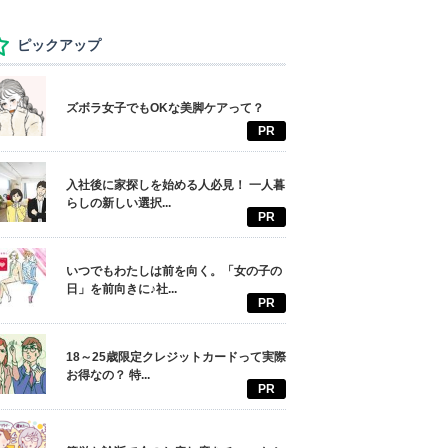
ピックアップ
ズボラ女子でもOKな美脚ケアって？
PR
入社後に家探しを始める人必見！ 一人暮
らしの新しい選択...
PR
いつでもわたしは前を向く。「女の子の
日」を前向きに♪社...
PR
18～25歳限定クレジットカードって実際
お得なの？ 特...
PR