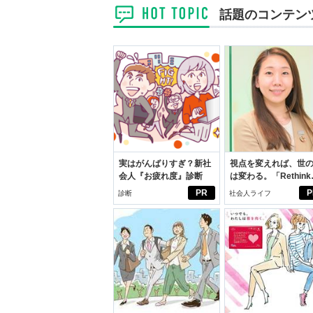
話題のコンテン
実はがんばりすぎ？新社
視点を変えれば、世
会人『お疲れ度』診断
は変わる。「Rethink
PROJECT」がつた
PR
P
診断
社会人ライフ
いこと。