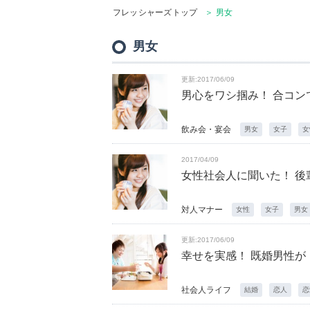
フレッシャーズトップ
＞ 男女
男女
更新:2017/06/09
男心をワシ掴み！ 合コン
飲み会・宴会
男女
女子
女
2017/04/09
女性社会人に聞いた！ 後
対人マナー
女性
女子
男女
更新:2017/06/09
幸せを実感！ 既婚男性が
社会人ライフ
結婚
恋人
恋