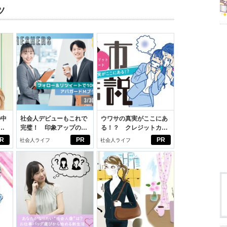
ツ
の中
社会人デビューもこれで
ウワサの真実がここにあ
完璧！ 印象アップのセ
る！？ クレジットカー
えた
ルフプロデュース術
ドの都市伝説
R
PR
PR
社会人ライフ
社会人ライフ