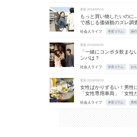
更新:2018/05/10
もっと買い物したいのに..
で感じる価値観のズレ調
社会人ライフ
本音コラム.
旅行
更新:2018/06/06
「一緒にコンポタ飲まない？
ンパは？
社会人ライフ
本音コラム.
おも
更新:2018/06/18
女性ばかりずるい！男性
「女性専用車両」「女性
社会人ライフ
本音コラム.
異性