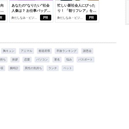
を向
あなたの“なりたい”社会
忙しい新社会人にぴった
を前
人像は？ お仕事バッグ選
り！ 「朝リフレア」をは
大
びから始める新生活
じめよう。しっかりニオ
R
PR
PR
身だしなみ・ビジネ
身だしなみ・ビジネ
イケアして24時間快適。
スアイテム
スアイテム
胸キュン
アニマル
都道府県
卒旅ランキング
謝恩会
持ち
挨拶
恋愛
パソコン
署名
悩み
パスポート
年収
腕時計
異性の気持ち
ランチ
ペット