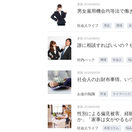
更新:2016/08/02
男女雇用機会均等法で働
社会人ライフ
男女
環境
女
更新:2016/08/02
誰に相談すればいいの？
社内ハック
職場
社会人
悩
更新:2016/09/29
社会人のお財布事情。いつ
お金の知識
貯金
ライフハック.
更新:2018/05/08
性別による偏見被害、経
か」「家事は女がやるも
社会人ライフ
本音コラム.
悩み