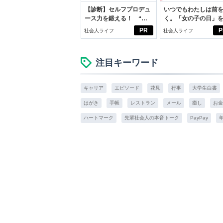
【診断】セルフプロデュ
いつでもわたしは前
ース力を鍛える！ “ジ
く。「女の子の日」
ブン観”診断
向きに♪社会人エリ・
PR
P
社会人ライフ
社会人ライフ
学生リカの物語
注目キーワード
キャリア
エピソード
花見
行事
大学生白書
はがき
手帳
レストラン
メール
癒し
お金
ハートマーク
先輩社会人の本音トーク
PayPay