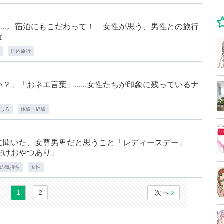
....。宿泊にもこだわって！ 女性が思う、男性との旅行
査
国内旅行
」「おネエ言葉」......女性たちが印象に残っているナ
しろ
体験・経験
に聞いた、女尊男卑だと思うこと「レディースデー」
だけおやつあり」
の気持ち
女性
次へ
1
2