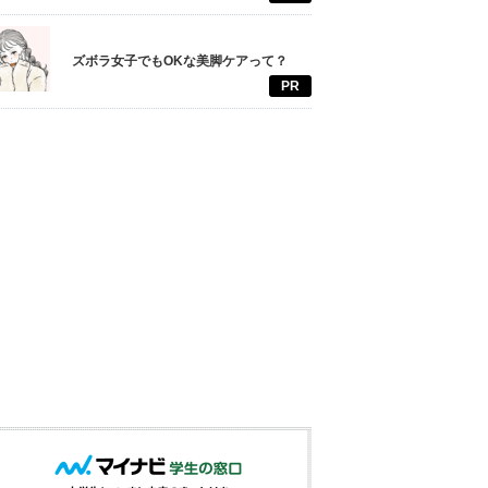
ズボラ女子でもOKな美脚ケアって？
PR