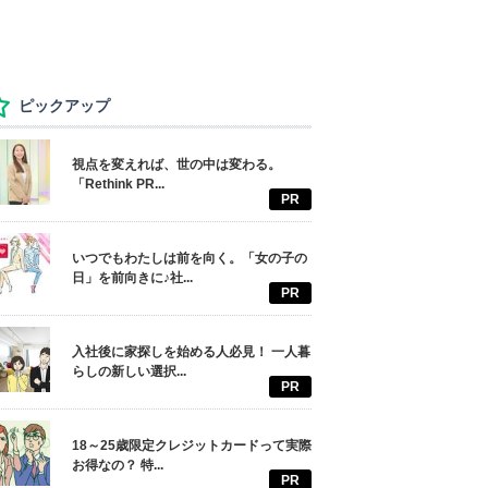
ピックアップ
視点を変えれば、世の中は変わる。
「Rethink PR...
PR
いつでもわたしは前を向く。「女の子の
日」を前向きに♪社...
PR
入社後に家探しを始める人必見！ 一人暮
らしの新しい選択...
PR
18～25歳限定クレジットカードって実際
お得なの？ 特...
PR