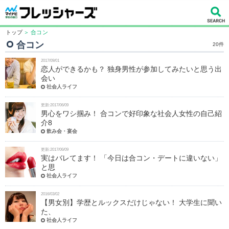
トップ
＞ 合コン
合コン
20件
2017/09/01
恋人ができるかも？ 独身男性が参加してみたいと思う出
会い
社会人ライフ
更新:2017/06/09
男心をワシ掴み！ 合コンで好印象な社会人女性の自己紹
介8
飲み会・宴会
更新:2017/06/09
実はバレてます！ 「今日は合コン・デートに違いない」
と思
社会人ライフ
2016/03/02
【男女別】学歴とルックスだけじゃない！ 大学生に聞い
た、
社会人ライフ