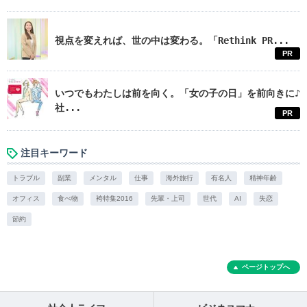
視点を変えれば、世の中は変わる。「Rethink PR...
PR
いつでもわたしは前を向く。「女の子の日」を前向きに♪
社...
PR
注目キーワード
トラブル
副業
メンタル
仕事
海外旅行
有名人
精神年齢
オフィス
食べ物
袴特集2016
先輩・上司
世代
AI
失恋
節約
ページトップへ