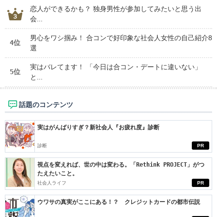
恋人ができるかも？ 独身男性が参加してみたいと思う出
会...
男心をワシ掴み！ 合コンで好印象な社会人女性の自己紹介8
4位
選
実はバレてます！ 「今日は合コン・デートに違いない」
5位
と...
話題のコンテンツ
実はがんばりすぎ？新社会人『お疲れ度』診断
診断
PR
視点を変えれば、世の中は変わる。「Rethink PROJECT」がつ
たえたいこと。
社会人ライフ
PR
ウワサの真実がここにある！？ クレジットカードの都市伝説