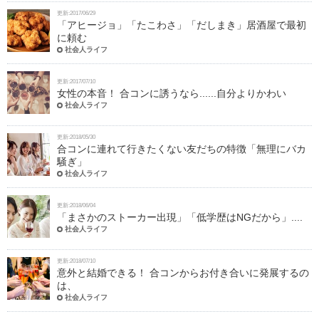
更新:2017/06/29
「アヒージョ」「たこわさ」「だしまき」居酒屋で最初
に頼む
社会人ライフ
更新:2017/07/10
女性の本音！ 合コンに誘うなら......自分よりかわい
社会人ライフ
更新:2018/05/30
合コンに連れて行きたくない友だちの特徴「無理にバカ
騒ぎ」
社会人ライフ
更新:2018/06/04
「まさかのストーカー出現」「低学歴はNGだから」....
社会人ライフ
更新:2018/07/10
意外と結婚できる！ 合コンからお付き合いに発展するの
は、
社会人ライフ