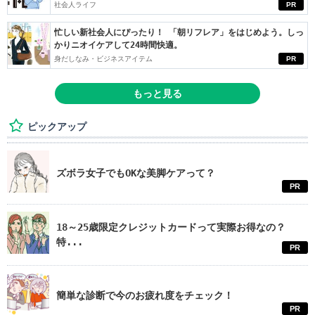
社会人ライフ
PR
忙しい新社会人にぴったり！ 「朝リフレア」をはじめよう。しっ
かりニオイケアして24時間快適。
身だしなみ・ビジネスアイテム
PR
もっと見る
ピックアップ
ズボラ女子でもOKな美脚ケアって？
PR
18～25歳限定クレジットカードって実際お得なの？
特...
PR
簡単な診断で今のお疲れ度をチェック！
PR