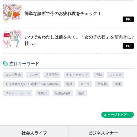
簡単な診断で今のお疲れ度をチェック！
PR
いつでもわたしは前を向く。「女の子の日」を前向きに♪
社...
PR
注目キーワード
大人の常識
マンガ
人生設計
キャリアアップ
活動
エンタメ
もう間違えない！ 定番ビジネス敬語集
写真
メイク
乗り物
健康
クレジットカード
電気代
新生活特集
英語
ページトップへ
社会人ライフ
ビジネスマナー