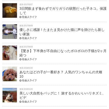
更新:2017/02/27
3日間飲まず食わずでガリガリの状態だった子ネコ。保護
して
社会人ライフ
更新:2017/06/09
優しさに感謝！たまたま見かけた猫に声を掛けたら新し
い家族
社会人ライフ
更新:2017/06/09
【驚き】下半身が不自由になったボロボロの子猫が2ヶ月
経つ
社会人ライフ
更新:2016/01/20
あなたはどの子が一番好き？ 人気のワンちゃんの犬種
10
社会人ライフ
更新:2016/01/20
美しい大自然をバッグに！ 旅するかわいいハリネズミ、
ビデ
社会人ライフ