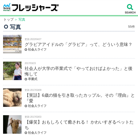
トップ
＞ 写真
写真
55件
更新:2022/04/27
グラビアアイドルの「グラビア」って、どういう意味？
社会人ライフ
2017/03/23
社会人が大学の卒業式で「やっておけばよかった」と後
悔して
卒業式
更新:2017/03/09
【実話】6歳の猫を引き取ったカップル。その『理由』と
『愛
社会人ライフ
更新:2017/03/03
【爆笑】おもしろくて癒される！ かわいすぎるペットた
ち
社会人ライフ