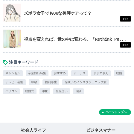
ズボラ女子でもOKな美脚ケアって？
PR
視点を変えれば、世の中は変わる。「Rethink PR...
PR
注目キーワード
キャンセル
卒業旅行特集
おすすめ
ボーナス
サザエさん
結婚
テレビ・芸能
尊敬
福利厚生
窪咲子のインスタジェニック旅
パソコン
結婚式
印象
星座占い
保険
ページトップへ
社会人ライフ
ビジネスマナー