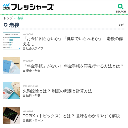
トップ
＞ 老後
老後
15件
2024/04/08
「お金に困らないか」「健康でいられるか」…老後の備
えをし
社会人ライフ
2018/12/25
「年金手帳」がない！ 年金手帳を再発行する方法とは？
税金・年金
更新:2021/07/20
欠勤控除とは？ 制度の概要と計算方法
給料・年収
2017/09/21
TOPIX（トピックス）とは？ 意味をわかりやすく解説！
投資・ローン