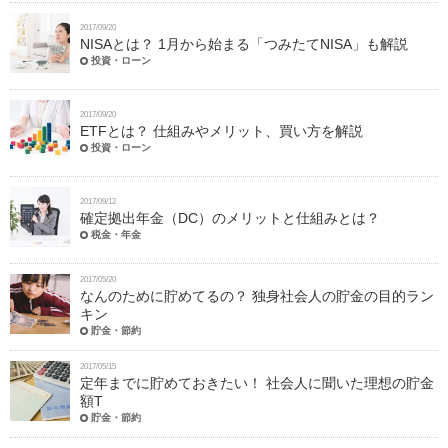
2017/09/20
NISAとは？ 1月から始まる「つみたてNISA」も解説
投資・ローン
2017/09/20
ETFとは？ 仕組みやメリット、買い方を解説
投資・ローン
2017/09/12
確定拠出年金（DC）のメリットと仕組みとは？
税金・年金
2017/05/20
なんのために貯めてるの？ 独身社会人の貯金の目的ラン
キン
貯金・節約
2017/05/15
定年までに貯めておきたい！ 社会人に聞いた理想の貯金
額T
貯金・節約