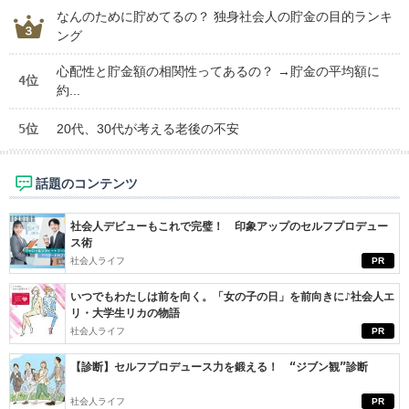
なんのために貯めてるの？ 独身社会人の貯金の目的ランキ
ング
心配性と貯金額の相関性ってあるの？ →貯金の平均額に
4位
約...
5位
20代、30代が考える老後の不安
話題のコンテンツ
社会人デビューもこれで完璧！ 印象アップのセルフプロデュー
ス術
社会人ライフ
PR
いつでもわたしは前を向く。「女の子の日」を前向きに♪社会人エ
リ・大学生リカの物語
社会人ライフ
PR
【診断】セルフプロデュース力を鍛える！ “ジブン観”診断
社会人ライフ
PR