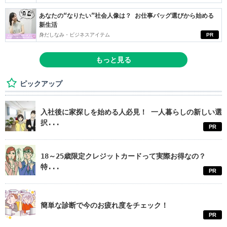
あなたの“なりたい”社会人像は？ お仕事バッグ選びから始める
新生活
身だしなみ・ビジネスアイテム
PR
もっと見る
ピックアップ
入社後に家探しを始める人必見！ 一人暮らしの新しい選
択...
PR
18～25歳限定クレジットカードって実際お得なの？
特...
PR
簡単な診断で今のお疲れ度をチェック！
PR