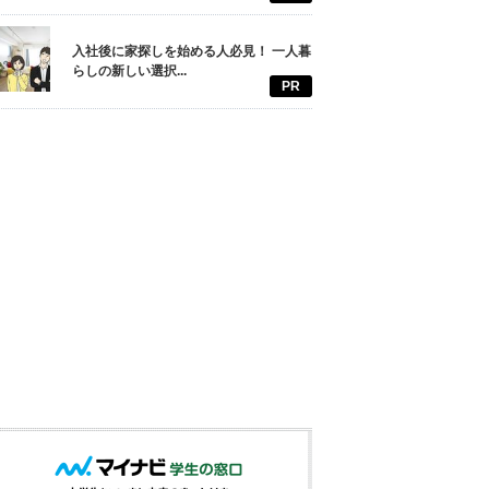
入社後に家探しを始める人必見！ 一人暮
らしの新しい選択...
PR