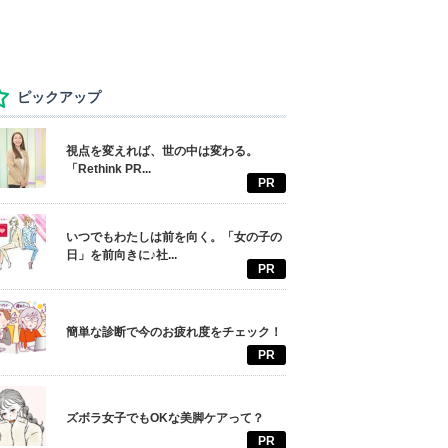
ピックアップ
視点を変えれば、世の中は変わる。
「Rethink PR...
PR
いつでもわたしは前を向く。「女の子の
日」を前向きに♪社...
PR
簡単な診断で今のお疲れ度をチェック！
PR
ズボラ女子でもOKな美脚ケアって？
PR